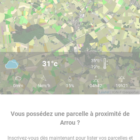
35°c
31°c
19°c
0mm
6km/h
15%
04h42
19h21
Leaflet
| IGN-F/Geoportail
Vous possédez une parcelle à proximité de
Arrou ?
Inscrivez-vous dès maintenant pour lister vos parcelles et