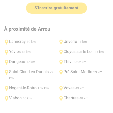
S'inscrire gratuitement
À proximité de Arrou
Lanneray
Unverre
10 km
11 km
Yèvres
Cloyes-sur-le-Loir
13 km
14 km
Dangeau
Thiville
17 km
22 km
Saint-Cloud-en-Dunois
Pré-Saint-Martin
27
29 km
km
Nogent-le-Rotrou
Voves
32 km
43 km
Viabon
Chartres
46 km
48 km