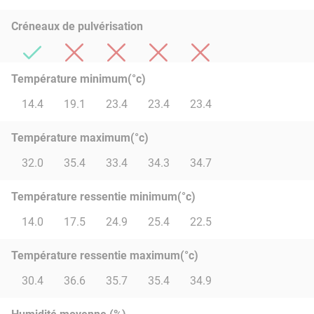
Créneaux de pulvérisation
Température minimum(°c)
14.4
19.1
23.4
23.4
23.4
Température maximum(°c)
32.0
35.4
33.4
34.3
34.7
Température ressentie minimum(°c)
14.0
17.5
24.9
25.4
22.5
Température ressentie maximum(°c)
30.4
36.6
35.7
35.4
34.9