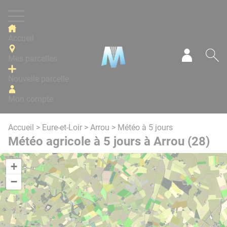
Panneau de gestion des cookies
Accueil
Mes parcelles
Mon com
Re
Nouvelle parcelle
Mon compte
Accueil
>
Eure-et-Loir
>
Arrou
> Météo à 5 jours
Météo agricole à 5 jours à Arrou (28)
+
−