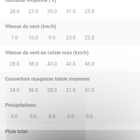
Humidité moyenne (%)
28.0
27.0
35.0
31.0
25.0
Vitesse du vent (km/h)
7.0
10.0
9.0
23.0
22.0
Vitesse du vent en rafale max (km/h)
28.0
38.0
43.0
42.0
43.0
Couverture nuageuse totale moyenne
34.0
56.0
28.0
21.0
57.0
Précipitations
0.0
0.0
0.0
0.0
0.0
Pluie total