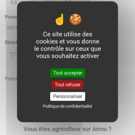
0.0
0.0
0.0
0.0
0.0
Pression atmosphérique (hPa)
1017.0
1014.0
1016.0
1018.0
1019.0
Ce site utilise des
cookies et vous donne
Direction du vent
le contrôle sur ceux que
vous souhaitez activer
Tout accepter
Prévisions météo mises à jour le 8 août 2026 à 15h
Tout refuser
Personnaliser
Politique de confidentialité
Voir la météo heure par heure
Vous êtes agriculteur sur Arrou ?