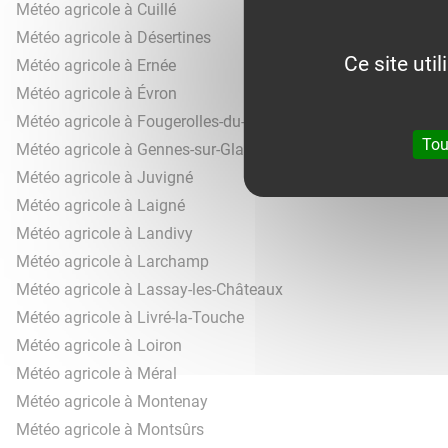
Météo agricole à Cuillé
Météo agricole à Désertines
Ce site uti
Météo agricole à Ernée
Météo agricole à Évron
Météo agricole à Fougerolles-du-Plessis
Tou
Météo agricole à Gennes-sur-Glaize
Météo agricole à Juvigné
Météo agricole à Laigné
Météo agricole à Landivy
Météo agricole à Larchamp
Météo agricole à Lassay-les-Châteaux
Météo agricole à Livré-la-Touche
Météo agricole à Loiron
Météo agricole à Méral
Météo agricole à Montenay
Météo agricole à Montsûrs