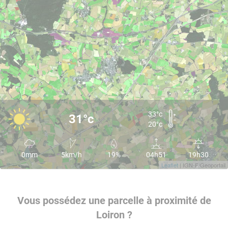
33°c
31°c
20°c
0mm
5km/h
19%
04h51
19h30
Leaflet
| IGN-F/Geoportail
Vous possédez une parcelle à proximité de
Loiron ?