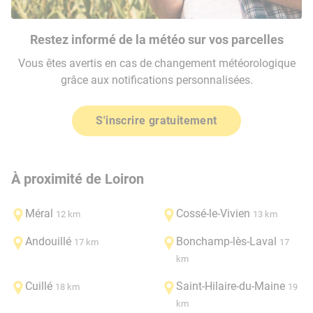
Restez informé de la météo sur vos parcelles
Vous êtes avertis en cas de changement météorologique
grâce aux notifications personnalisées.
S'inscrire gratuitement
À proximité de Loiron
Méral
Cossé-le-Vivien
12 km
13 km
Andouillé
Bonchamp-lès-Laval
17 km
17
km
Cuillé
Saint-Hilaire-du-Maine
18 km
19
km