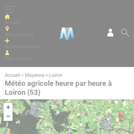
Panneau de gestion des cookies
Accueil
Mes parcelles
Mon com
Re
Nouvelle parcelle
Mon compte
Accueil
>
Mayenne
> Loiron
Météo agricole heure par heure à
Loiron (53)
+
−