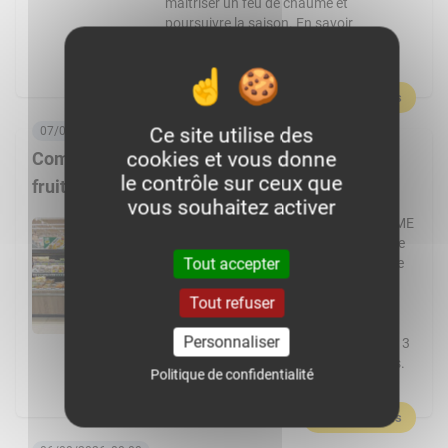
maîtriser un feu de chaume et
poursuivre la saison. En savoir
plus :Germain, passionné par
l’agriculture et par le machinisme, […]
En savoir plus
Ce site utilise des
07/08/2026, 06:00
cookies et vous donne
Comment Frais Émincés dynamise le rayon
le contrôle sur ceux que
fruits et légumes ?
vous souhaitez activer
Spécialiste de la fraîche découpe, la PME
de Pontchâteau affiche une croissance
Tout accepter
à deux chiffres. Elle transforme plus de
cent fruits et légumes différents et
Tout refuser
réalise 80 % de ses ventes en GMS.
L’usine Frais Émincés de Pontchâteau
Personnaliser
(44) pourrait cette année dépasser les 3
000 t de fruits et légumes transformés.
Politique de confidentialité
Un volume réalisé […]
En savoir plus