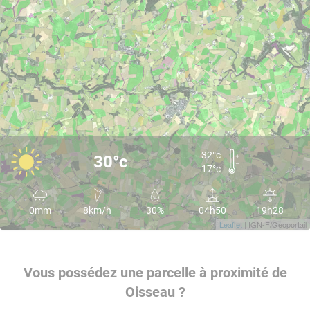
32°c
30°c
17°c
0mm
8km/h
30%
04h50
19h28
Leaflet
| IGN-F/Geoportail
Vous possédez une parcelle à proximité de
Oisseau ?