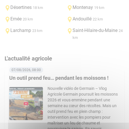
Désertines
Montenay
18 km
19 km
Ernée
Andouillé
20 km
22 km
Larchamp
Saint-Hilaire-du-Maine
23 km
24
km
L'actualité agricole
07/08/2026, 08:00
Un outil prend feu… pendant les moissons !
Nouvelle vidéo de Germain – Vlog
Agricole Germain poursuit les moissons
2026 et vous emmène pendant une
semaine au cœur des récoltes. Mais un
outil prend feu en plein champ :
intervention avec les pompiers pour
maîtriser un feu de chaume et
poursuivre la saison. En savoir