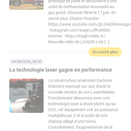
pressage de paille et découverte d’une
unité de méthanisation innovante au
gaz porté. Chantier filmé le 17 juin. En
savoir plus :Chaîne Youtube :
https://www.youtube.com/@LOAGRIInstag
: instagram.com/loagri_officielSite
internet : https://loagri-video.fr/
Nouvelle vidéo de LOAGRI Loïc […]
En savoir plus
04/08/2026, 06:00
La technologie laser gagne en performance
Le constructeur américain Carbone
Robotics exposait sur son stand la
nouvelle version de son LaserWeeder.
Fonctionnant désormais avec une
technologie laser à diode plutôt qu’au
CO2, cet équipement voit sa puissance
multipliée par 2 et le poids de son
châssis allégé d’une tonne.
Concrètement, l’augmentation de la