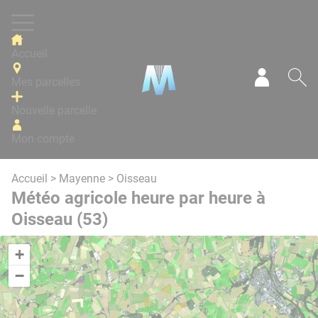
Panneau de gestion des cookies
Accueil
Mes parcelles
Mon com
Re
Nouvelle parcelle
Mon compte
Accueil
>
Mayenne
> Oisseau
Météo agricole heure par heure à
Oisseau (53)
+
−