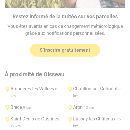
Restez informé de la météo sur vos parcelles
Vous êtes avertis en cas de changement météorologique
grâce aux notifications personnalisées.
S'inscrire gratuitement
À proximité de Oisseau
Ambrières-les-Vallées
Châtillon-sur-Colmont
6
7
km
km
Brecé
Aron
9 km
12 km
Saint-Denis-de-Gastines
Lassay-les-Châteaux
16
12 km
km