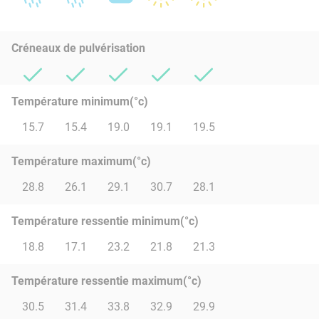
Créneaux de pulvérisation
Température minimum(°c)
15.7
15.4
19.0
19.1
19.5
Température maximum(°c)
28.8
26.1
29.1
30.7
28.1
Température ressentie minimum(°c)
18.8
17.1
23.2
21.8
21.3
Température ressentie maximum(°c)
30.5
31.4
33.8
32.9
29.9