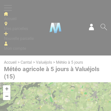
Panneau de gestion des cookies
Accueil
Mes parcelles
Mon com
Re
Nouvelle parcelle
Mon compte
Accueil
>
Cantal
>
Valuéjols
> Météo à 5 jours
Météo agricole à 5 jours à Valuéjols
(15)
+
−