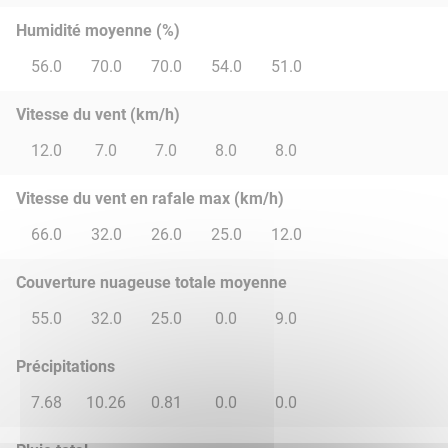
Humidité moyenne (%)
56.0
70.0
70.0
54.0
51.0
Vitesse du vent (km/h)
12.0
7.0
7.0
8.0
8.0
Vitesse du vent en rafale max (km/h)
66.0
32.0
26.0
25.0
12.0
Couverture nuageuse totale moyenne
55.0
32.0
25.0
0.0
9.0
Précipitations
7.68
10.26
0.81
0.0
0.0