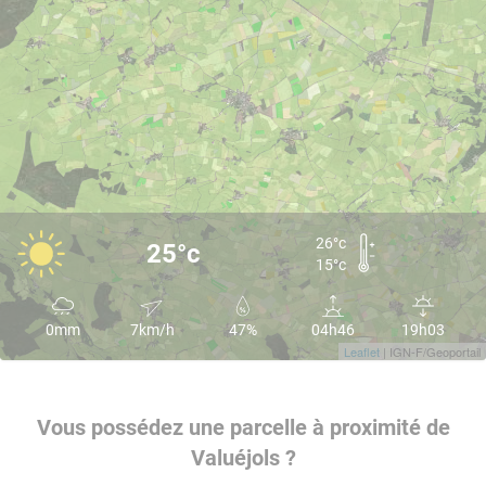
26°c
25°c
15°c
0mm
7km/h
47%
04h46
19h03
Leaflet
| IGN-F/Geoportail
Vous possédez une parcelle à proximité de
Valuéjols ?