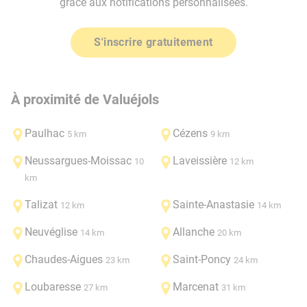
grâce aux notifications personnalisées.
S'inscrire gratuitement
À proximité de Valuéjols
Paulhac
Cézens
5 km
9 km
Neussargues-Moissac
Laveissière
10
12 km
km
Talizat
Sainte-Anastasie
12 km
14 km
Neuvéglise
Allanche
14 km
20 km
Chaudes-Aigues
Saint-Poncy
23 km
24 km
Loubaresse
Marcenat
27 km
31 km