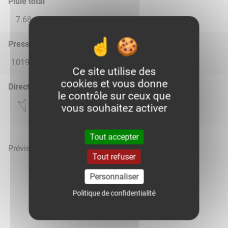
Pluie total
7.68
10.26
0.81
0.0
0.0
Pression atmosphérique (hPa)
1019.0
1020.0
1021.0
1021.0
1019.0
Ce site utilise des
cookies et vous donne
Direction du vent
le contrôle sur ceux que
vous souhaitez activer
Tout accepter
Prévisions météo mises à jour le 10 août 2026 à 11h
Tout refuser
Personnaliser
Politique de confidentialité
Voir la météo heure par heure