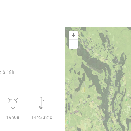
+
−
e à 18h
19h08
14°c/32°c