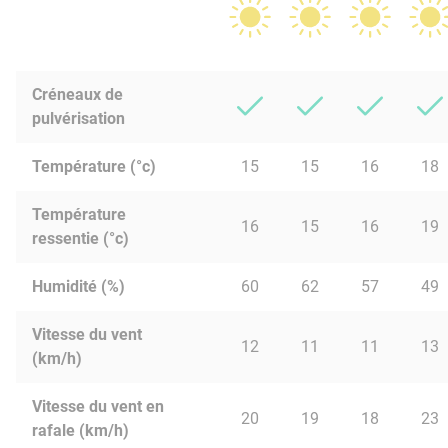
Créneaux de
pulvérisation
Température (°c)
15
15
16
18
Température
16
15
16
19
ressentie (°c)
Humidité (%)
60
62
57
49
Vitesse du vent
12
11
11
13
(km/h)
Vitesse du vent en
20
19
18
23
rafale (km/h)