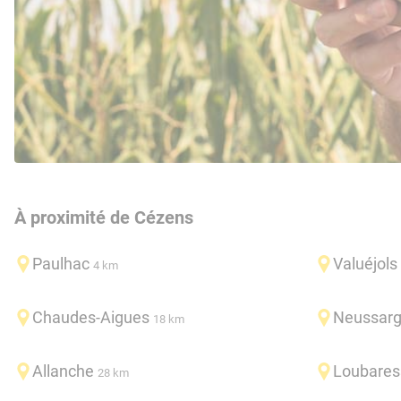
À proximité de Cézens
Paulhac
Valuéjols
4 km
Chaudes-Aigues
Neussarg
18 km
Allanche
Loubares
28 km