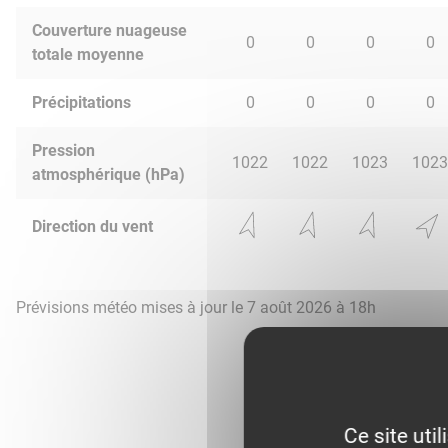
Couverture nuageuse
0
0
0
0
totale moyenne
Précipitations
0
0
0
0
Pression
1022
1022
1023
1023
atmosphérique (hPa)
Direction du vent
Prévisions météo mises à jour le 7 août 2026 à 18h
Ce site uti