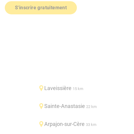
S'inscrire gratuitement
Laveissière
15 km
Sainte-Anastasie
22 km
Arpajon-sur-Cère
33 km