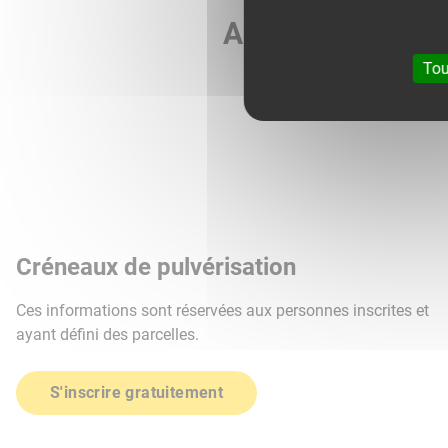
Agri météo vous 
Tou
Créneaux de pulvérisation
Ces informations sont réservées aux personnes inscrites et
ayant défini des parcelles.
S'inscrire gratuitement