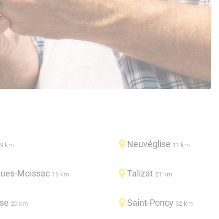
Neuvéglise
9 km
11 km
ues-Moissac
Talizat
19 km
21 km
se
Saint-Poncy
29 km
32 km