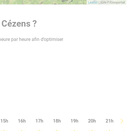
Leaflet
| IGN-F/Geoportail
 Cézens ?
heure par heure afin d’optimiser
15h
16h
17h
18h
19h
20h
21h
22h