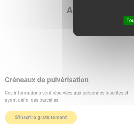
Agri météo vous 
Tou
Créneaux de pulvérisation
Ces informations sont réservées aux personnes inscrites et
ayant défini des parcelles.
S'inscrire gratuitement