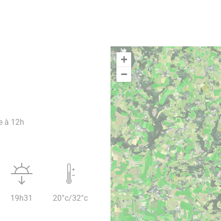
+
−
e à 12h
19h31
20°c/32°c