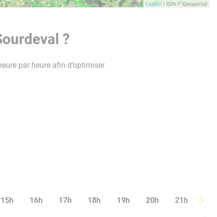
Leaflet
| IGN-F/Geoportail
Sourdeval ?
heure par heure afin d’optimiser
15h
16h
17h
18h
19h
20h
21h
22h