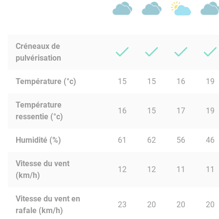
Créneaux de
pulvérisation
Température (°c)
15
15
16
19
Température
16
15
17
19
ressentie (°c)
Humidité (%)
61
62
56
46
Vitesse du vent
12
12
11
11
(km/h)
Vitesse du vent en
23
20
20
20
rafale (km/h)