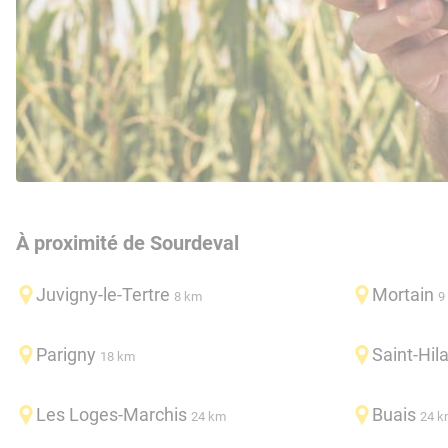
À proximité de Sourdeval
Juvigny-le-Tertre
Mortain
8 km
9
Parigny
Saint-Hil
18 km
Les Loges-Marchis
Buais
24 km
24 k