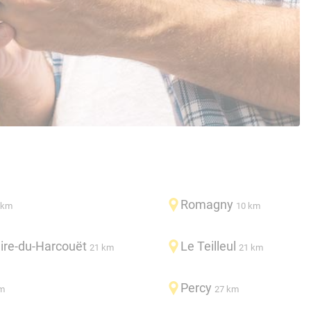
Romagny
 km
10 km
aire-du-Harcouët
Le Teilleul
21 km
21 km
Percy
m
27 km