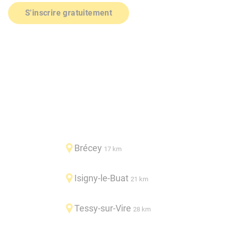
S'inscrire gratuitement
Brécey
17 km
Isigny-le-Buat
21 km
Tessy-sur-Vire
28 km