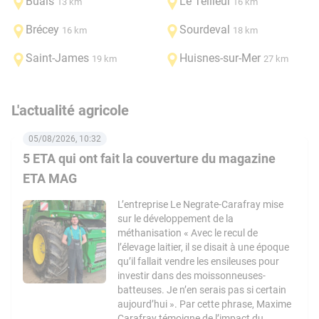
Buais
Le Teilleul
13 km
16 km
Brécey
Sourdeval
16 km
18 km
Saint-James
Huisnes-sur-Mer
19 km
27 km
L'actualité agricole
05/08/2026, 10:32
5 ETA qui ont fait la couverture du magazine
ETA MAG
L’entreprise Le Negrate-Carafray mise
sur le développement de la
méthanisation « Avec le recul de
l’élevage laitier, il se disait à une époque
qu’il fallait vendre les ensileuses pour
investir dans des moissonneuses-
batteuses. Je n’en serais pas si certain
aujourd’hui ». Par cette phrase, Maxime
Carafray témoigne de l’impact du