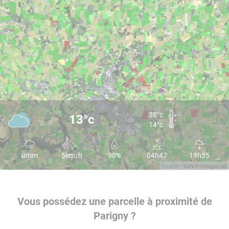
28°c
13°c
14°c
0mm
5km/h
90%
04h47
19h35
Leaflet
| IGN-F/Geoportail
Vous possédez une parcelle à proximité de
Parigny ?