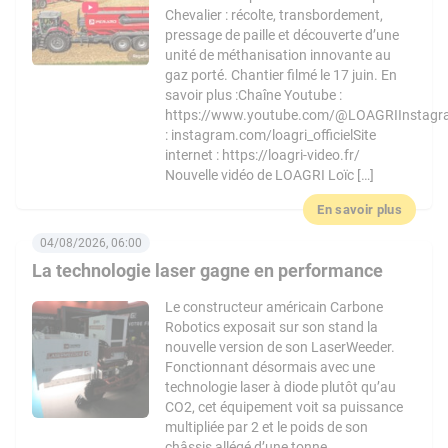
Chevalier : récolte, transbordement,
pressage de paille et découverte d’une
unité de méthanisation innovante au
gaz porté. Chantier filmé le 17 juin. En
savoir plus :Chaîne Youtube :
https://www.youtube.com/@LOAGRIInstag
: instagram.com/loagri_officielSite
internet : https://loagri-video.fr/
Nouvelle vidéo de LOAGRI Loïc […]
En savoir plus
04/08/2026, 06:00
La technologie laser gagne en performance
Le constructeur américain Carbone
Robotics exposait sur son stand la
nouvelle version de son LaserWeeder.
Fonctionnant désormais avec une
technologie laser à diode plutôt qu’au
CO2, cet équipement voit sa puissance
multipliée par 2 et le poids de son
châssis allégé d’une tonne.