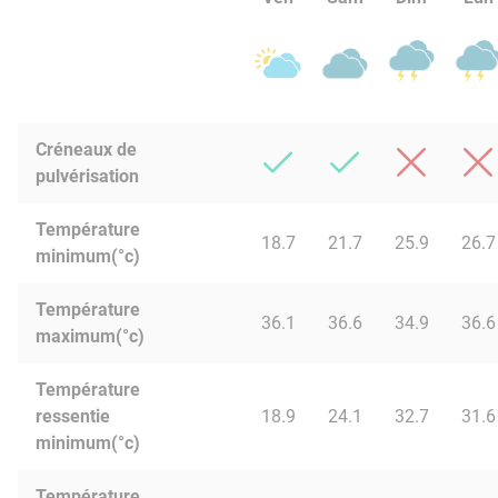
Créneaux de
pulvérisation
Température
18.7
21.7
25.9
26.7
minimum(°c)
Température
36.1
36.6
34.9
36.6
maximum(°c)
Température
ressentie
18.9
24.1
32.7
31.6
minimum(°c)
Température