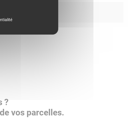
ntialité
s ?
de vos parcelles.