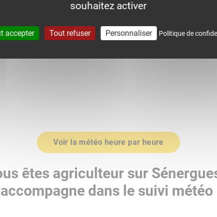
souhaitez activer
0
1017.0
t accepter
Tout refuser
Personnaliser
Politique de confide
Voir la météo heure par heure
us êtes agriculteur sur Sénergue
accompagne dans le suivi météo 