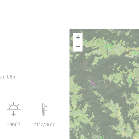
+
−
e à 08h
19h07
21°c/36°c