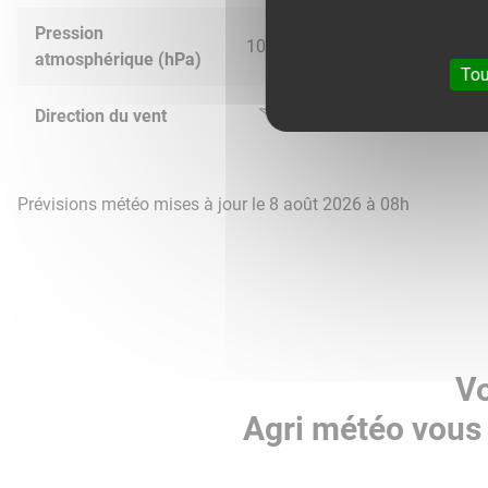
Pression
1016.0
1016.0
1015.0
1016.
atmosphérique (hPa)
Tou
Direction du vent
Prévisions météo mises à jour le 8 août 2026 à 08h
Vo
Agri météo vous 