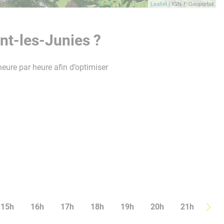
Leaflet
| IGN-F/Geoportail
nt-les-Junies ?
heure par heure afin d’optimiser
15h
16h
17h
18h
19h
20h
21h
22h