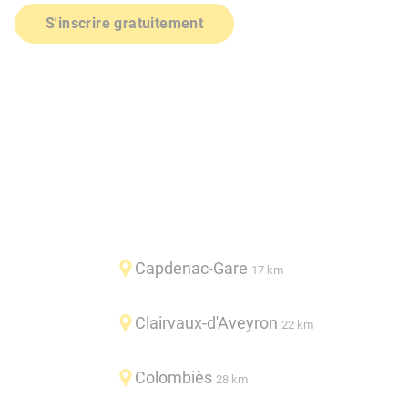
S'inscrire gratuitement
Capdenac-Gare
17 km
Clairvaux-d'Aveyron
22 km
Colombiès
28 km