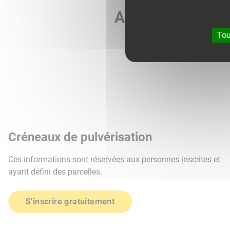
Agri météo vous 
Tou
Créneaux de pulvérisation
Ces informations sont réservées aux personnes inscrites et
ayant défini des parcelles.
S'inscrire gratuitement