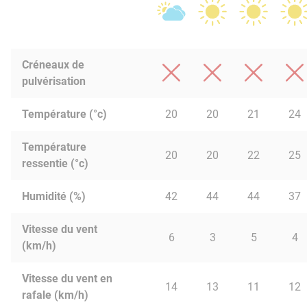
Créneaux de
pulvérisation
Température (°c)
20
20
21
24
Température
20
20
22
25
ressentie (°c)
Humidité (%)
42
44
44
37
Vitesse du vent
6
3
5
4
(km/h)
Vitesse du vent en
14
13
11
12
rafale (km/h)