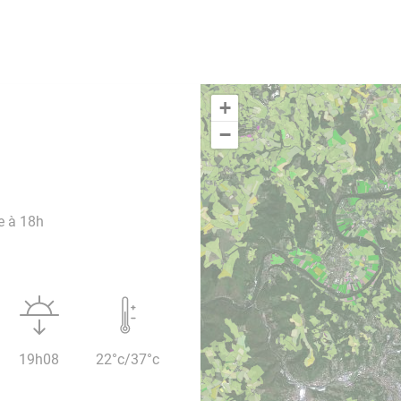
+
−
e à 18h
19h08
22°c/37°c