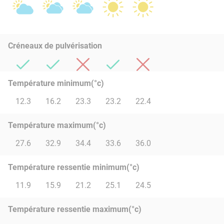
Créneaux de pulvérisation
Température minimum(°c)
12.3
16.2
23.3
23.2
22.4
Température maximum(°c)
27.6
32.9
34.4
33.6
36.0
Température ressentie minimum(°c)
11.9
15.9
21.2
25.1
24.5
Température ressentie maximum(°c)