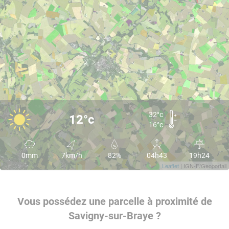
32°c
12°c
16°c
0mm
7km/h
82%
04h43
19h24
Leaflet
| IGN-F/Geoportail
Vous possédez une parcelle à proximité de
Savigny-sur-Braye ?