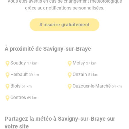
Vous êtes avertis en cas de changement météorologique
grâce aux notifications personnalisées.
S'inscrire gratuitement
À proximité de Savigny-sur-Braye
Souday
Moisy
17 km
37 km
Herbault
Onzain
39 km
51 km
Blois
Ouzouer-le-Marché
51 km
54 km
Contres
69 km
Partagez la météo à Savigny-sur-Braye sur
votre site