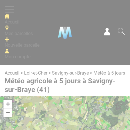
Panneau de gestion des cookies
Accueil
Mes parcelles
Mon com
Re
Nouvelle parcelle
Mon compte
Accueil
>
Loir-et-Cher
>
Savigny-sur-Braye
> Météo à 5 jours
Météo agricole à 5 jours à Savigny-
sur-Braye (41)
+
−