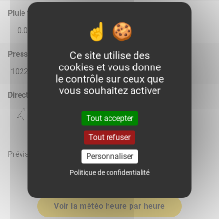
Pluie total
0.0
0.0
0.0
0.0
0.0
Pression atmosphérique (hPa)
Ce site utilise des
cookies et vous donne
1022.0
1017.0
1014.0
1017.0
1018.0
le contrôle sur ceux que
vous souhaitez activer
Direction du vent
Tout accepter
Tout refuser
Prévisions météo mises à jour le 7 août 2026 à 05h
Personnaliser
Politique de confidentialité
Voir la météo heure par heure