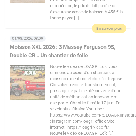
européenne, le prix du lait payé eux
éleveurs ne cesse de baisser. A 455 € la
tonne payée […]
En savoir plus
04/08/2026, 08:00
Moisson XXL 2026 : 3 Massey Ferguson 9S,
Double CR… Un chantier de folie !
Nouvelle vidéo de LOAGRI Loïc vous
emmène au cœur d’un chantier de
moisson exceptionnel chez l’entreprise
Chevalier : récolte, transbordement,
pressage de paille et découverte d’une
unité de méthanisation innovante au
gaz porté. Chantier filmé le 17 juin. En
savoir plus :Chaîne Youtube :
https://www.youtube.com/@LOAGRIInstag
: instagram.com/loagri_officielSite
internet : https://loagri-video.fr/
Nouvelle vidéo de LOAGRI Loïc […]