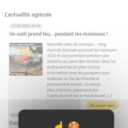
L'actualité agricole
07/08/2026, 08:00
Un outil prend feu… pendant les moissons !
Nouvelle vidéo de Germain – Vlog
Agricole Germain poursuit les moissons
2026 et vous emmène pendant une
semaine au cœur des récoltes. Mais un
outil prend feu en plein champ :
intervention avec les pompiers pour
maîtriser un feu de chaume et
poursuivre la saison. En savoir
plus :Germain, passionné par
l’agriculture et par le machinisme, […]
En savoir plus
07/08/2026, 06:00
Comment Frais Émincés dynamise le rayon