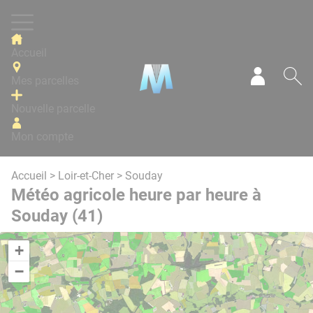
Panneau de gestion des cookies
Accueil
Mes parcelles
Mon com
Re
Nouvelle parcelle
Mon compte
Accueil
>
Loir-et-Cher
> Souday
Météo agricole heure par heure à
Souday (41)
+
−