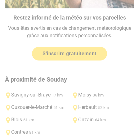
Restez informé de la météo sur vos parcelles
Vous êtes avertis en cas de changement météorologique
grâce aux notifications personnalisées.
S'inscrire gratuitement
À proximité de Souday
Savigny-sur-Braye
Moisy
17 km
36 km
Ouzouer-le-Marché
Herbault
51 km
52 km
Blois
Onzain
61 km
64 km
Contres
81 km