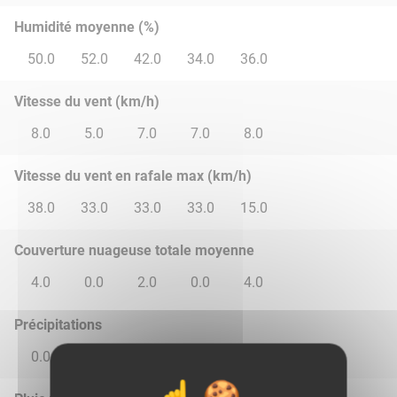
Humidité moyenne (%)
50.0
52.0
42.0
34.0
36.0
Vitesse du vent (km/h)
8.0
5.0
7.0
7.0
8.0
Vitesse du vent en rafale max (km/h)
38.0
33.0
33.0
33.0
15.0
Couverture nuageuse totale moyenne
4.0
0.0
2.0
0.0
4.0
Précipitations
0.0
0.0
0.0
0.0
0.0