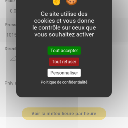
Pluie total
0.0
0.0
0.0
0.0
0.0
Ce site utilise des
cookies et vous donne
Pression atmosphérique (hPa)
le contrôle sur ceux que
vous souhaitez activer
1015.0
1017.0
1018.0
1019.0
1019.0
Direction du vent
Tout accepter
Tout refuser
Personnaliser
Politique de confidentialité
Prévisions météo mises à jour le 7 août 2026 à 19h
Voir la météo heure par heure