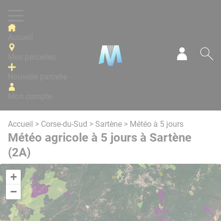
Panneau de gestion des cookies
Accueil
Mes parcelles
Mon com
Re
Nouvelle parcelle
Mon compte
Accueil
>
Corse-du-Sud
>
Sartène
> Météo à 5 jours
Météo agricole à 5 jours à Sartène
(2A)
+
−