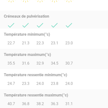
Créneaux de pulvérisation
Température minimum(°c)
22.7
21.3
22.3
23.1
23.0
Température maximum(°c)
35.5
31.6
32.9
34.5
30.7
Température ressentie minimum(°c)
24.7
23.3
24.0
23.8
24.0
Température ressentie maximum(°c)
40.7
36.8
38.2
36.3
31.1