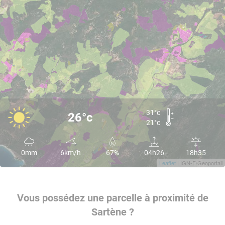
31°c
26°c
21°c
0mm
6km/h
67%
04h26
18h35
Leaflet
| IGN-F/Geoportail
Vous possédez une parcelle à proximité de
Sartène ?