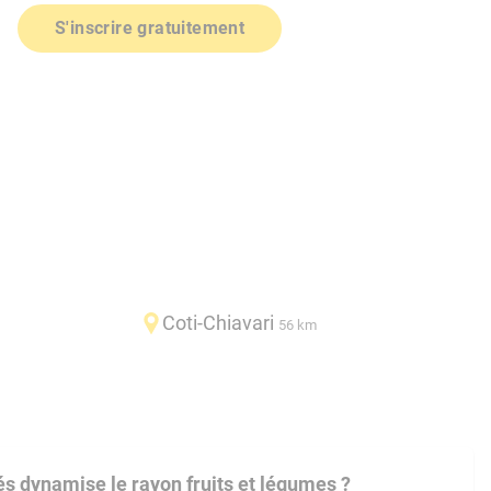
S'inscrire gratuitement
Coti-Chiavari
56 km
 dynamise le rayon fruits et légumes ?