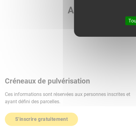
Agri météo vous 
Tou
Créneaux de pulvérisation
Ces informations sont réservées aux personnes inscrites et
ayant défini des parcelles.
S'inscrire gratuitement