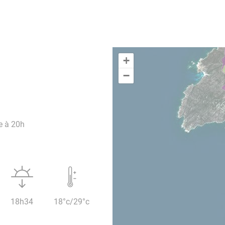
+
−
e à 20h
18h34
18°c/29°c