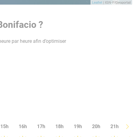
Leaflet
| IGN-F/Geoportail
Bonifacio ?
heure par heure afin d’optimiser
15h
16h
17h
18h
19h
20h
21h
22h