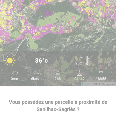
38°c
36°c
25°c
0mm
6km/h
26%
04h42
18h55
Leaflet
| IGN-F/Geoportail
Vous possédez une parcelle à proximité de
Sanilhac-Sagriès ?