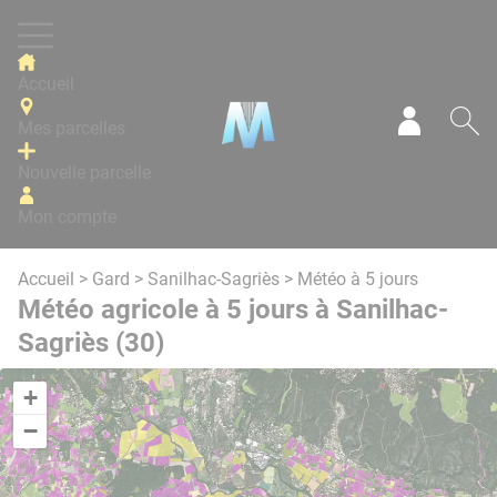
Panneau de gestion des cookies
Accueil
Mes parcelles
Mon com
Re
Nouvelle parcelle
Mon compte
Accueil
>
Gard
>
Sanilhac-Sagriès
> Météo à 5 jours
Météo agricole à 5 jours à Sanilhac-
Sagriès (30)
+
−