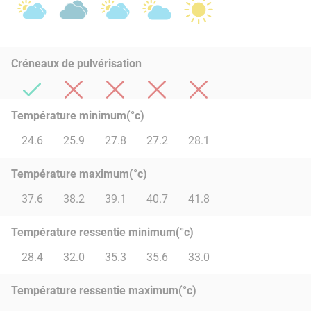
Créneaux de pulvérisation
Température minimum(°c)
24.6
25.9
27.8
27.2
28.1
Température maximum(°c)
37.6
38.2
39.1
40.7
41.8
Température ressentie minimum(°c)
28.4
32.0
35.3
35.6
33.0
Température ressentie maximum(°c)