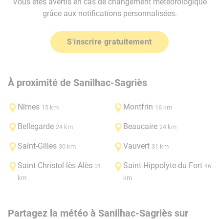
Vous êtes avertis en cas de changement météorologique
grâce aux notifications personnalisées.
S'inscrire gratuitement
À proximité de Sanilhac-Sagriès
Nîmes
Montfrin
15 km
16 km
Bellegarde
Beaucaire
24 km
24 km
Saint-Gilles
Vauvert
30 km
31 km
Saint-Christol-lès-Alès
Saint-Hippolyte-du-Fort
31
46
km
km
Partagez la météo à Sanilhac-Sagriès sur