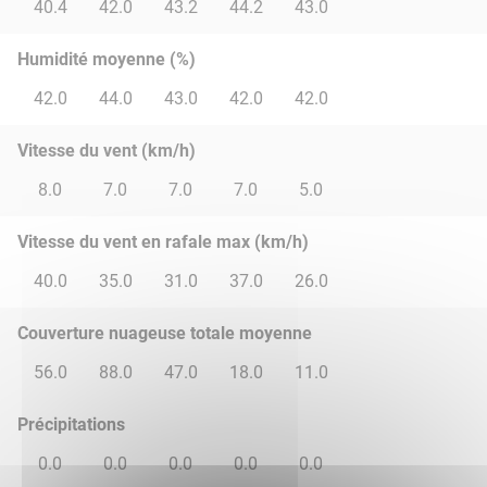
40.4
42.0
43.2
44.2
43.0
Humidité moyenne (%)
42.0
44.0
43.0
42.0
42.0
Vitesse du vent (km/h)
8.0
7.0
7.0
7.0
5.0
Vitesse du vent en rafale max (km/h)
40.0
35.0
31.0
37.0
26.0
Couverture nuageuse totale moyenne
56.0
88.0
47.0
18.0
11.0
Précipitations
0.0
0.0
0.0
0.0
0.0