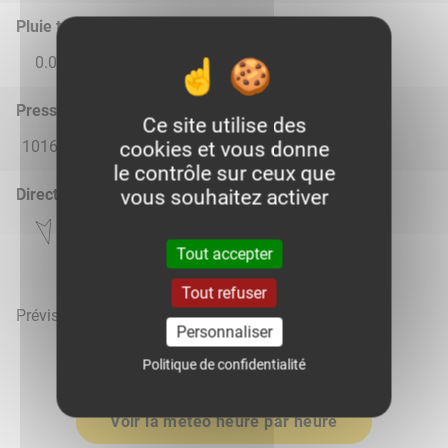
Pluie total
0.0
0.0
0.0
0.0
0.0
Pression atmosphérique (hPa)
Ce site utilise des
1016.0
1016.0
1017.0
1017.0
1015.0
cookies et vous donne
le contrôle sur ceux que
Direction du vent
vous souhaitez activer
Tout accepter
Tout refuser
Prévisions météo mises à jour le 10 août 2026 à 12h
Personnaliser
Politique de confidentialité
Voir la météo heure par heure