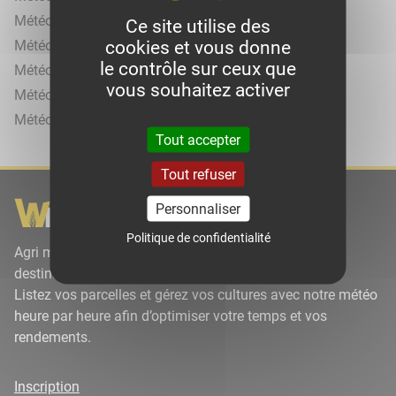
Météo agricole à Saint-Christol-lès-Alès
Ce site utilise des
cookies et vous donne
Météo agricole à Saint-Gilles
le contrôle sur ceux que
Météo agricole à Saint-Hippolyte-du-Fort
vous souhaitez activer
Météo agricole à Sanilhac-Sagriès
Météo agricole à Vauvert
Tout accepter
Tout refuser
Personnaliser
Politique de confidentialité
Agri météo par Wikiagri est un site météorologique à
destination des agriculteurs.
Listez vos parcelles et gérez vos cultures avec notre météo
heure par heure afin d’optimiser votre temps et vos
rendements.
Inscription