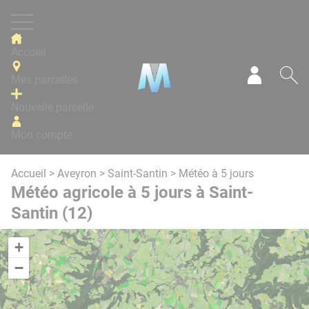
Panneau de gestion des cookies
Accueil
Mes parcelles
Mon com
Re
Nouvelle parcelle
Mon compte
Accueil
>
Aveyron
>
Saint-Santin
> Météo à 5 jours
Météo agricole à 5 jours à Saint-
Santin (12)
+
−