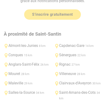
grâce aux notifications personnalisées.
S'inscrire gratuitement
À proximité de Saint-Santin
Almont-les-Junies
Capdenac-Gare
8 km
14 km
Conques
Sénergues
15 km
22 km
Anglars-Saint-Félix
Rignac
26 km
27 km
Mouret
Villeneuve
28 km
28 km
Maleville
Clairvaux-d'Aveyron
29 km
30 km
Salles-la-Source
Saint-Amans-des-Cots
34 km
34
km