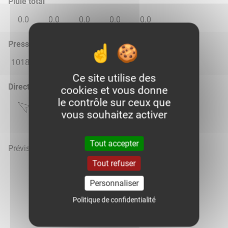
Pluie total
0.0
0.0
0.0
0.0
0.0
Pression atmosphérique (hPa)
1018.0
1015.0
1014.0
1015.0
1015.0
Ce site utilise des
Direction du vent
cookies et vous donne
le contrôle sur ceux que
vous souhaitez activer
Tout accepter
Prévisions météo mises à jour le 7 août 2026 à 10h
Tout refuser
Personnaliser
Politique de confidentialité
Voir la météo heure par heure