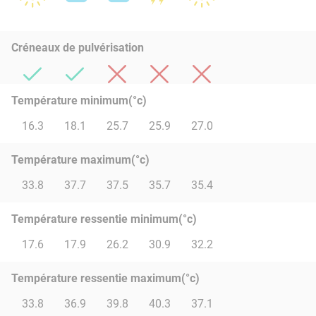
Créneaux de pulvérisation
Température minimum(°c)
16.3
18.1
25.7
25.9
27.0
Température maximum(°c)
33.8
37.7
37.5
35.7
35.4
Température ressentie minimum(°c)
17.6
17.9
26.2
30.9
32.2
Température ressentie maximum(°c)
33.8
36.9
39.8
40.3
37.1