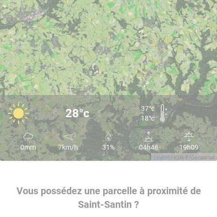
37°c
28°c
18°c
0mm
7km/h
31%
04h46
19h09
Leaflet
| IGN-F/Geoportail
Vous possédez une parcelle à proximité de
Saint-Santin ?