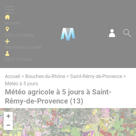
Panneau de gestion des cookies
Accueil
Mes parcelles
Mon com
Re
Nouvelle parcelle
Mon compte
Accueil
>
Bouches-du-Rhône
>
Saint-Rémy-de-Provence
>
Météo à 5 jours
Météo agricole à 5 jours à Saint-
Rémy-de-Provence (13)
+
−