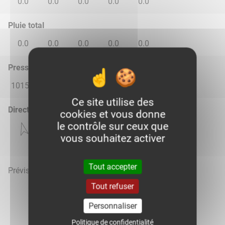
0.0
0.0
0.0
0.0
0.0
Pluie total
0.0
0.0
0.0
0.0
0.0
Pression atmosphérique (hPa)
1015.0
1014.0
1015.0
1015.0
1015.0
Ce site utilise des
Direction du vent
cookies et vous donne
le contrôle sur ceux que
vous souhaitez activer
Tout accepter
Prévisions météo mises à jour le 7 août 2026 à 07h
Tout refuser
Personnaliser
Politique de confidentialité
Voir la météo heure par heure