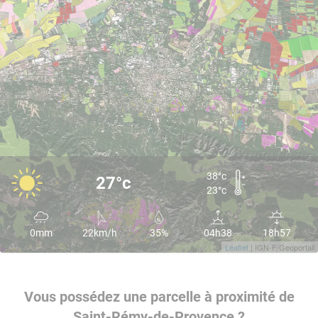
38°c
27°c
23°c
0mm
22km/h
35%
04h38
18h57
Leaflet
| IGN-F/Geoportail
Vous possédez une parcelle à proximité de
Saint-Rémy-de-Provence ?