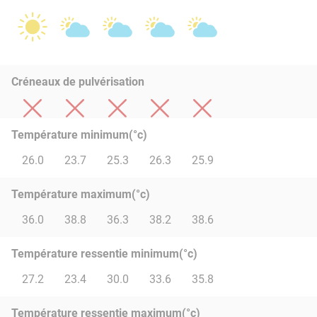
Créneaux de pulvérisation
Température minimum(°c)
26.0
23.7
25.3
26.3
25.9
Température maximum(°c)
36.0
38.8
36.3
38.2
38.6
Température ressentie minimum(°c)
27.2
23.4
30.0
33.6
35.8
Température ressentie maximum(°c)