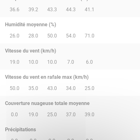
36.6
39.2
43.3
44.3
41.1
Humidité moyenne (%)
26.0
28.0
50.0
54.0
71.0
Vitesse du vent (km/h)
19.0
10.0
10.0
7.0
6.0
Vitesse du vent en rafale max (km/h)
50.0
35.0
43.0
34.0
25.0
Couverture nuageuse totale moyenne
0.0
19.0
25.0
37.0
39.0
Précipitations