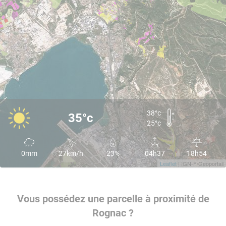
38°c
35°c
25°c
0mm
27km/h
23%
04h37
18h54
Leaflet
| IGN-F/Geoportail
Vous possédez une parcelle à proximité de
Rognac ?