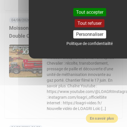
tonne payée […]
En savoir plus
Tout accepter
04/08/2026, 08:00
Tout refuser
Moisson XXL 2026 : 3 Massey Ferguson 9S,
Personnaliser
Double CR… Un chantier de folie !
Politique de confidentialité
Nouvelle vidéo de LOAGRI Loïc vous
emmène au cœur d’un chantier de
moisson exceptionnel chez l’entreprise
Chevalier : récolte, transbordement,
pressage de paille et découverte d’une
unité de méthanisation innovante au
gaz porté. Chantier filmé le 17 juin. En
savoir plus :Chaîne Youtube :
https://www.youtube.com/@LOAGRIInstag
: instagram.com/loagri_officielSite
internet : https://loagri-video.fr/
Nouvelle vidéo de LOAGRI Loïc […]
En savoir plus