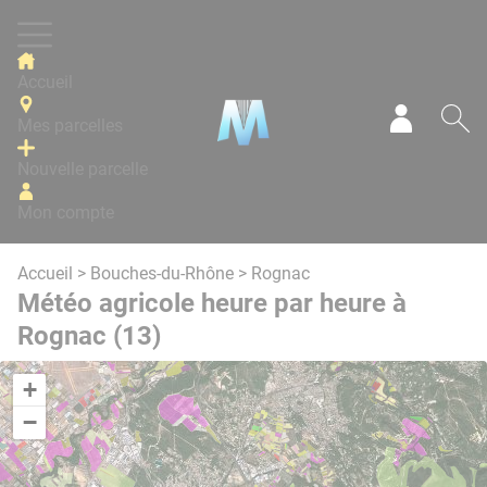
Panneau de gestion des cookies
Accueil
Mes parcelles
Mon com
Re
Nouvelle parcelle
Mon compte
Accueil
>
Bouches-du-Rhône
> Rognac
Météo agricole heure par heure à
Rognac (13)
+
−