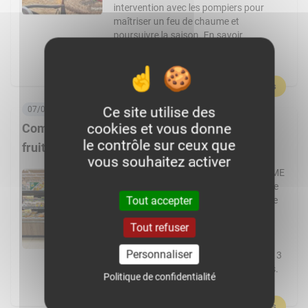
intervention avec les pompiers pour
maîtriser un feu de chaume et
poursuivre la saison. En savoir
plus :Germain, passionné par
l’agriculture et par le machinisme, […]
En savoir plus
Ce site utilise des
07/08/2026, 06:00
cookies et vous donne
Comment Frais Émincés dynamise le rayon
le contrôle sur ceux que
fruits et légumes ?
vous souhaitez activer
Spécialiste de la fraîche découpe, la PME
de Pontchâteau affiche une croissance
Tout accepter
à deux chiffres. Elle transforme plus de
cent fruits et légumes différents et
Tout refuser
réalise 80 % de ses ventes en GMS.
L’usine Frais Émincés de Pontchâteau
Personnaliser
(44) pourrait cette année dépasser les 3
000 t de fruits et légumes transformés.
Politique de confidentialité
Un volume réalisé […]
En savoir plus