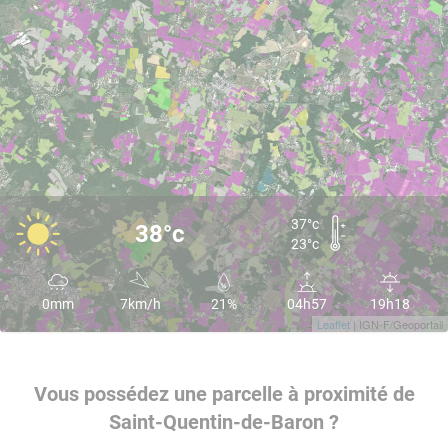
37°c
38°c
23°c
0mm
7km/h
21%
04h57
19h18
Leaflet
| IGN-F/Geoportail
Vous possédez une parcelle à proximité de
Saint-Quentin-de-Baron ?