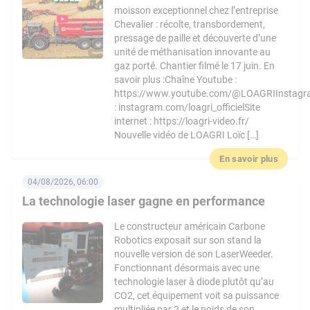
moisson exceptionnel chez l’entreprise
Chevalier : récolte, transbordement,
pressage de paille et découverte d’une
unité de méthanisation innovante au
gaz porté. Chantier filmé le 17 juin. En
savoir plus :Chaîne Youtube :
https://www.youtube.com/@LOAGRIInstag
: instagram.com/loagri_officielSite
internet : https://loagri-video.fr/
Nouvelle vidéo de LOAGRI Loïc […]
En savoir plus
04/08/2026, 06:00
La technologie laser gagne en performance
Le constructeur américain Carbone
Robotics exposait sur son stand la
nouvelle version de son LaserWeeder.
Fonctionnant désormais avec une
technologie laser à diode plutôt qu’au
CO2, cet équipement voit sa puissance
multipliée par 2 et le poids de son