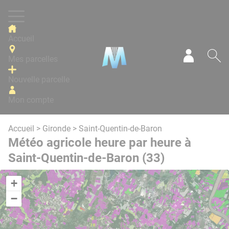
Panneau de gestion des cookies
Accueil
Mes parcelles
Mon com
Re
Nouvelle parcelle
Mon compte
Accueil
>
Gironde
> Saint-Quentin-de-Baron
Météo agricole heure par heure à
Saint-Quentin-de-Baron (33)
+
−