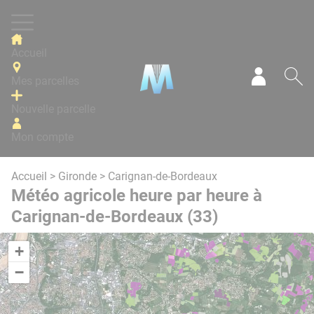
Panneau de gestion des cookies
Accueil
Mes parcelles
Mon com
Re
Nouvelle parcelle
Mon compte
Accueil
>
Gironde
> Carignan-de-Bordeaux
Météo agricole heure par heure à
Carignan-de-Bordeaux (33)
+
−