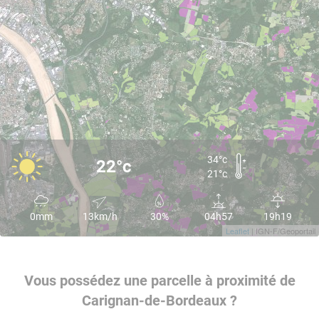
34°c
22°c
21°c
0mm
13km/h
30%
04h57
19h19
Leaflet
| IGN-F/Geoportail
Vous possédez une parcelle à proximité de
Carignan-de-Bordeaux ?