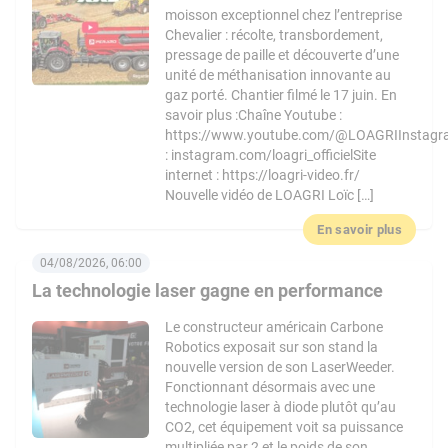
moisson exceptionnel chez l’entreprise
Chevalier : récolte, transbordement,
pressage de paille et découverte d’une
unité de méthanisation innovante au
gaz porté. Chantier filmé le 17 juin. En
savoir plus :Chaîne Youtube :
https://www.youtube.com/@LOAGRIInstag
: instagram.com/loagri_officielSite
internet : https://loagri-video.fr/
Nouvelle vidéo de LOAGRI Loïc […]
En savoir plus
04/08/2026, 06:00
La technologie laser gagne en performance
Le constructeur américain Carbone
Robotics exposait sur son stand la
nouvelle version de son LaserWeeder.
Fonctionnant désormais avec une
technologie laser à diode plutôt qu’au
CO2, cet équipement voit sa puissance
multipliée par 2 et le poids de son