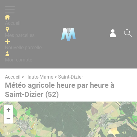
Panneau de gestion des cookies
Accueil
Mes parcelles
Mon com
Re
Nouvelle parcelle
Mon compte
Accueil
>
Haute-Marne
> Saint-Dizier
Météo agricole heure par heure à
Saint-Dizier (52)
+
−