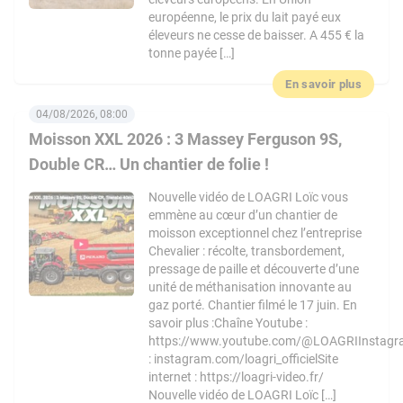
européenne, le prix du lait payé eux
éleveurs ne cesse de baisser. A 455 € la
tonne payée […]
En savoir plus
04/08/2026, 08:00
Moisson XXL 2026 : 3 Massey Ferguson 9S,
Double CR… Un chantier de folie !
Nouvelle vidéo de LOAGRI Loïc vous
emmène au cœur d’un chantier de
moisson exceptionnel chez l’entreprise
Chevalier : récolte, transbordement,
pressage de paille et découverte d’une
unité de méthanisation innovante au
gaz porté. Chantier filmé le 17 juin. En
savoir plus :Chaîne Youtube :
https://www.youtube.com/@LOAGRIInstag
: instagram.com/loagri_officielSite
internet : https://loagri-video.fr/
Nouvelle vidéo de LOAGRI Loïc […]