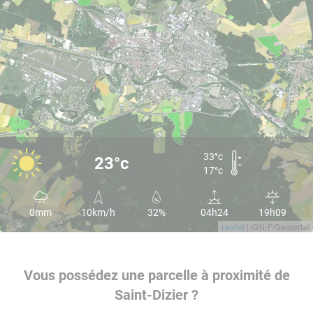
33°c
23°c
17°c
0mm
10km/h
32%
04h24
19h09
Leaflet
| IGN-F/Geoportail
Vous possédez une parcelle à proximité de
Saint-Dizier ?