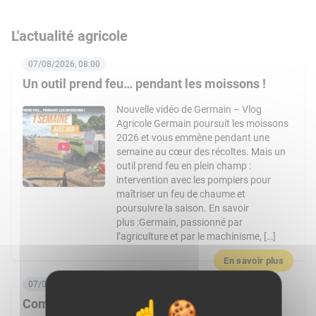
L'actualité agricole
07/08/2026, 08:00
Un outil prend feu… pendant les moissons !
Nouvelle vidéo de Germain – Vlog
Agricole Germain poursuit les moissons
2026 et vous emmène pendant une
semaine au cœur des récoltes. Mais un
outil prend feu en plein champ :
intervention avec les pompiers pour
maîtriser un feu de chaume et
poursuivre la saison. En savoir
plus :Germain, passionné par
l’agriculture et par le machinisme, […]
En savoir plus
07/08/2026, 06:00
Comment Frais Émincés dynamise le rayon