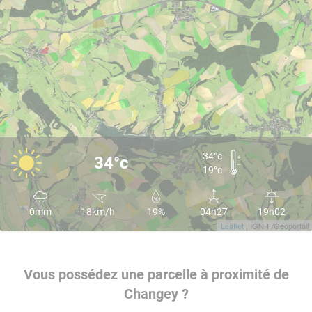
34°c
34°c
19°c
0mm
18km/h
19%
04h27
19h02
Leaflet
| IGN-F/Geoportail
Vous possédez une parcelle à proximité de
Changey ?