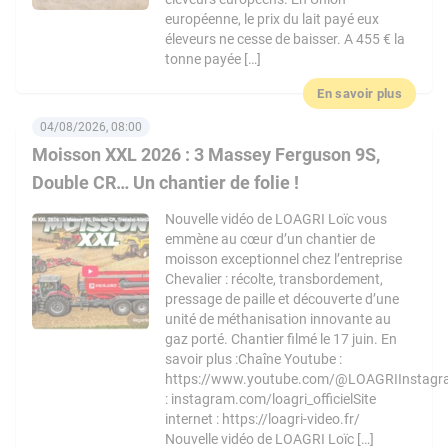
européenne, le prix du lait payé eux
éleveurs ne cesse de baisser. A 455 € la
tonne payée […]
En savoir plus
04/08/2026, 08:00
Moisson XXL 2026 : 3 Massey Ferguson 9S,
Double CR… Un chantier de folie !
Nouvelle vidéo de LOAGRI Loïc vous
emmène au cœur d’un chantier de
moisson exceptionnel chez l’entreprise
Chevalier : récolte, transbordement,
pressage de paille et découverte d’une
unité de méthanisation innovante au
gaz porté. Chantier filmé le 17 juin. En
savoir plus :Chaîne Youtube :
https://www.youtube.com/@LOAGRIInstag
: instagram.com/loagri_officielSite
internet : https://loagri-video.fr/
Nouvelle vidéo de LOAGRI Loïc […]