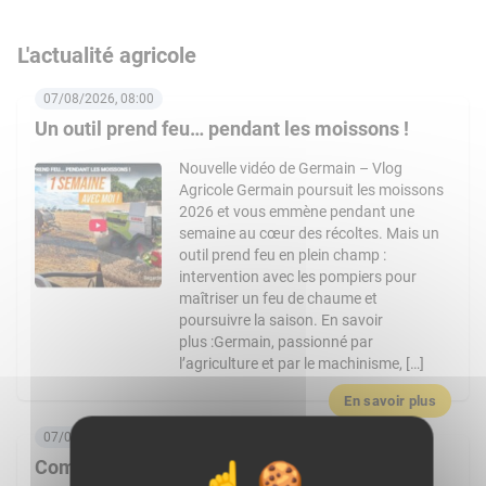
L'actualité agricole
07/08/2026, 08:00
Un outil prend feu… pendant les moissons !
Nouvelle vidéo de Germain – Vlog
Agricole Germain poursuit les moissons
2026 et vous emmène pendant une
semaine au cœur des récoltes. Mais un
outil prend feu en plein champ :
intervention avec les pompiers pour
maîtriser un feu de chaume et
poursuivre la saison. En savoir
plus :Germain, passionné par
l’agriculture et par le machinisme, […]
En savoir plus
07/08/2026, 06:00
Comment Frais Émincés dynamise le rayon