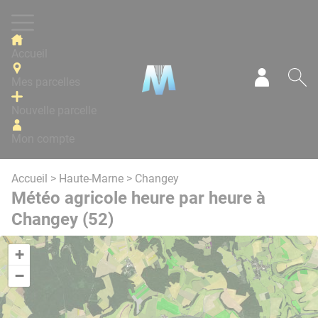
Panneau de gestion des cookies
Accueil
Mes parcelles
Mon com
Re
Nouvelle parcelle
Mon compte
Accueil
>
Haute-Marne
> Changey
Météo agricole heure par heure à
Changey (52)
+
−