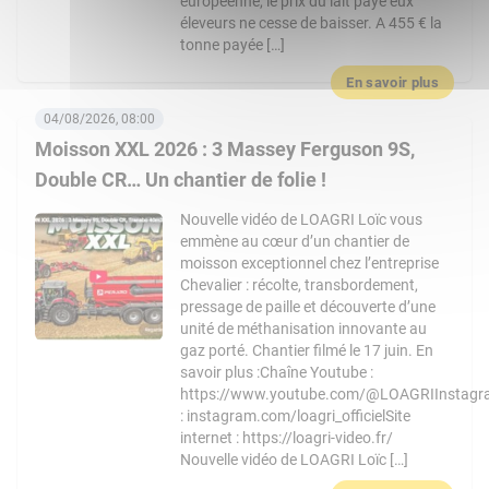
européenne, le prix du lait payé eux
éleveurs ne cesse de baisser. A 455 € la
tonne payée […]
En savoir plus
04/08/2026, 08:00
Moisson XXL 2026 : 3 Massey Ferguson 9S,
Double CR… Un chantier de folie !
Nouvelle vidéo de LOAGRI Loïc vous
emmène au cœur d’un chantier de
moisson exceptionnel chez l’entreprise
Chevalier : récolte, transbordement,
pressage de paille et découverte d’une
unité de méthanisation innovante au
gaz porté. Chantier filmé le 17 juin. En
savoir plus :Chaîne Youtube :
https://www.youtube.com/@LOAGRIInstag
: instagram.com/loagri_officielSite
internet : https://loagri-video.fr/
Nouvelle vidéo de LOAGRI Loïc […]