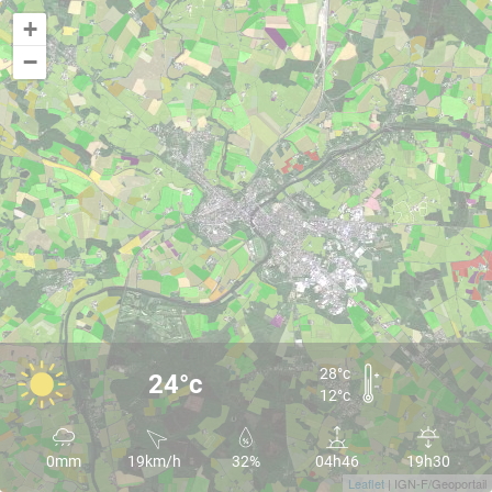
+
−
28°c
24°c
12°c
0mm
19km/h
32%
04h46
19h30
Leaflet
| IGN-F/Geoportail