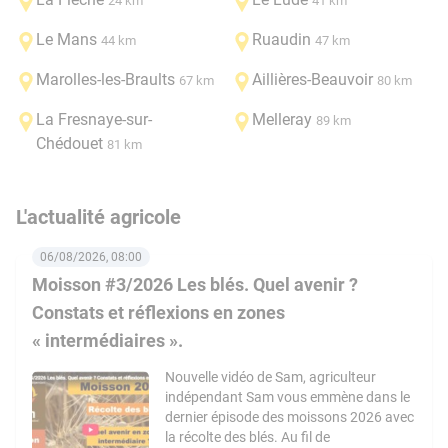
24 km
41 km
Le Mans
Ruaudin
44 km
47 km
Marolles-les-Braults
Aillières-Beauvoir
67 km
80 km
La Fresnaye-sur-
Melleray
89 km
Chédouet
81 km
L'actualité agricole
06/08/2026, 08:00
Moisson #3/2026 Les blés. Quel avenir ?
Constats et réflexions en zones
« intermédiaires ».
Nouvelle vidéo de Sam, agriculteur
indépendant Sam vous emmène dans le
dernier épisode des moissons 2026 avec
la récolte des blés. Au fil de