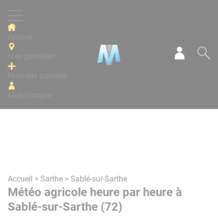
Panneau de gestion des cookies
Accueil
Mes parcelles
Mon com
Re
Nouvelle parcelle
Mon compte
Accueil
>
Sarthe
> Sablé-sur-Sarthe
Météo agricole heure par heure à
Sablé-sur-Sarthe (72)