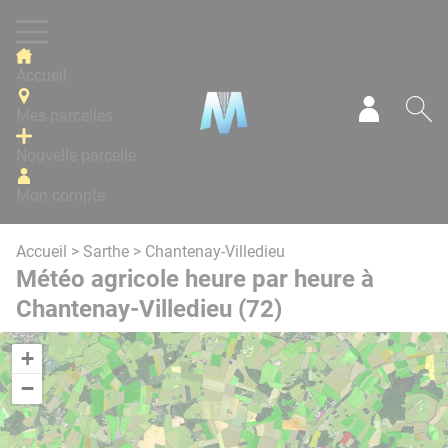
Panneau de gestion des cookies
Accueil
Mes parcelles
Mon com
Re
Nouvelle parcelle
Mon compte
Accueil
>
Sarthe
> Chantenay-Villedieu
Météo agricole heure par heure à
Chantenay-Villedieu (72)
+
−