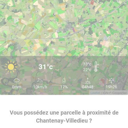
33°c
31°c
22°c
0mm
10km/h
17%
04h48
19h26
Leaflet
| IGN-F/Geoportail
Vous possédez une parcelle à proximité de
Chantenay-Villedieu ?