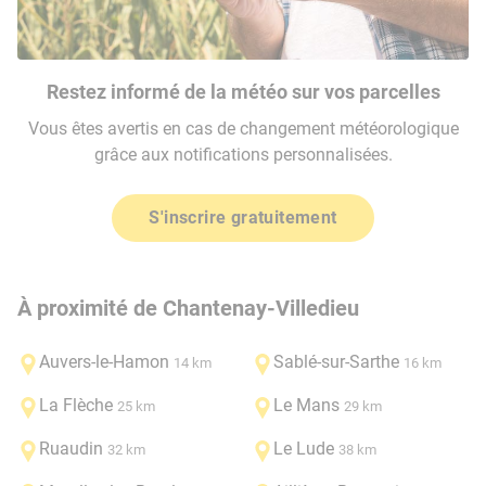
Restez informé de la météo sur vos parcelles
Vous êtes avertis en cas de changement météorologique
grâce aux notifications personnalisées.
S'inscrire gratuitement
À proximité de Chantenay-Villedieu
Auvers-le-Hamon
Sablé-sur-Sarthe
14 km
16 km
La Flèche
Le Mans
25 km
29 km
Ruaudin
Le Lude
32 km
38 km