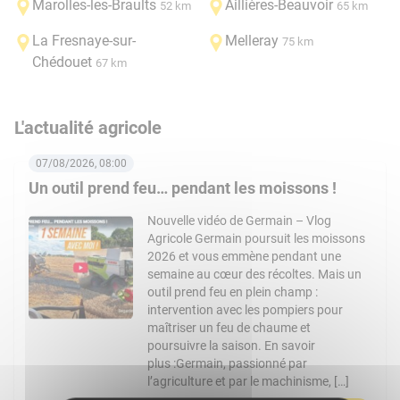
Marolles-les-Braults
Aillières-Beauvoir
52 km
65 km
La Fresnaye-sur-
Melleray
75 km
Chédouet
67 km
L'actualité agricole
07/08/2026, 08:00
Un outil prend feu… pendant les moissons !
Nouvelle vidéo de Germain – Vlog
Agricole Germain poursuit les moissons
2026 et vous emmène pendant une
semaine au cœur des récoltes. Mais un
outil prend feu en plein champ :
intervention avec les pompiers pour
maîtriser un feu de chaume et
poursuivre la saison. En savoir
plus :Germain, passionné par
l’agriculture et par le machinisme, […]