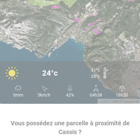
31°c
24°c
28°c
0mm
5km/h
42%
04h38
18h50
Leaflet
| IGN-F/Geoportail
Vous possédez une parcelle à proximité de
Cassis ?