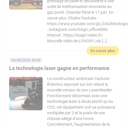
pressage de paille et découverte d’une
unité de méthanisation innovante au
gaz porté. Chantier filmé le 17 juin. En
savoir plus :Chaîne Youtube :
https://www.youtube.com/@LOAGRIInstag
: instagram.com/loagri_officielSite
internet : https://loagri-video.fr/
Nouvelle vidéo de LOAGRI Loïc […]
En savoir plus
04/08/2026, 06:00
La technologie laser gagne en performance
Le constructeur américain Carbone
Robotics exposait sur son stand la
nouvelle version de son LaserWeeder.
Fonctionnant désormais avec une
technologie laser à diode plutôt qu’au
CO2, cet équipement voit sa puissance
multipliée par 2 et le poids de son
châssis allégé d’une tonne.
Concrètement, l’augmentation de la