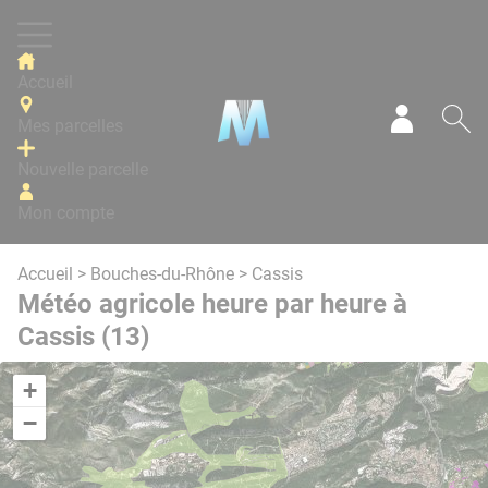
Panneau de gestion des cookies
Accueil
Mes parcelles
Mon com
Re
Nouvelle parcelle
Mon compte
Accueil
>
Bouches-du-Rhône
> Cassis
Météo agricole heure par heure à
Cassis (13)
+
−