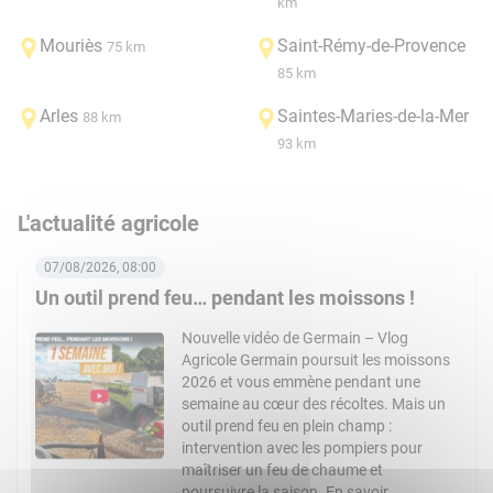
km
Mouriès
Saint-Rémy-de-Provence
75 km
85 km
Arles
Saintes-Maries-de-la-Mer
88 km
93 km
L'actualité agricole
07/08/2026, 08:00
Un outil prend feu… pendant les moissons !
Nouvelle vidéo de Germain – Vlog
Agricole Germain poursuit les moissons
2026 et vous emmène pendant une
semaine au cœur des récoltes. Mais un
outil prend feu en plein champ :
intervention avec les pompiers pour
maîtriser un feu de chaume et
poursuivre la saison. En savoir