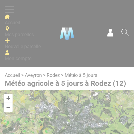
Panneau de gestion des cookies
Accueil
Mes parcelles
Mon com
Re
Nouvelle parcelle
Mon compte
Accueil
>
Aveyron
>
Rodez
> Météo à 5 jours
Météo agricole à 5 jours à Rodez (12)
+
−