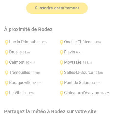
S'inscrire gratuitement
À proximité de Rodez
Luc-la-Primaube
Onet-le-Château
3 km
5 km
Druelle
Flavin
6 km
6 km
Calmont
Moyrazès
10 km
11 km
Trémouilles
Salles-la-Source
11 km
12 km
Baraqueville
Pont-de-Salars
12 km
14 km
Le Vibal
Clairvaux-d'Aveyron
15 km
15 km
Partagez la météo à Rodez sur votre site