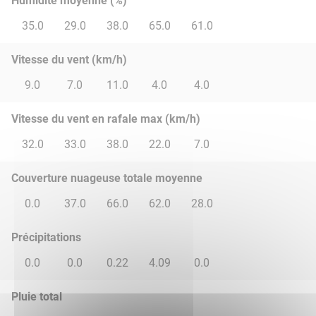
Humidité moyenne (%)
35.0
29.0
38.0
65.0
61.0
Vitesse du vent (km/h)
9.0
7.0
11.0
4.0
4.0
Vitesse du vent en rafale max (km/h)
32.0
33.0
38.0
22.0
7.0
Couverture nuageuse totale moyenne
0.0
37.0
66.0
62.0
28.0
Précipitations
0.0
0.0
0.22
4.09
0.0
Pluie total