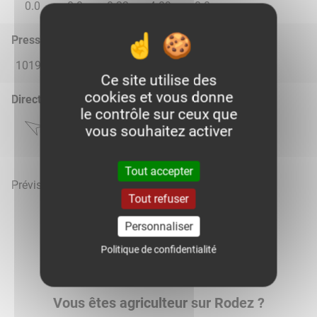
0.0
0.0
0.22
4.09
0.0
Pression atmosphérique (hPa)
1019.0
1016.0
1015.0
1017.0
1016.0
Ce site utilise des
cookies et vous donne
Direction du vent
le contrôle sur ceux que
vous souhaitez activer
Tout accepter
Prévisions météo mises à jour le 7 août 2026 à 23h
Tout refuser
Personnaliser
Politique de confidentialité
Voir la météo heure par heure
Vous êtes agriculteur sur Rodez ?