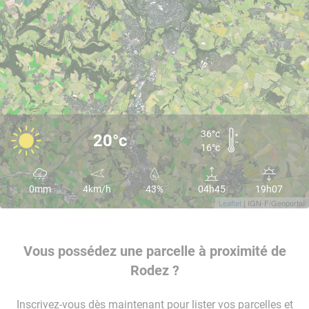
36°c
20°c
16°c
0mm
4km/h
43%
04h45
19h07
Leaflet
| IGN-F/Geoportail
Vous possédez une parcelle à proximité de
Rodez ?
Inscrivez-vous dès maintenant pour lister vos parcelles et