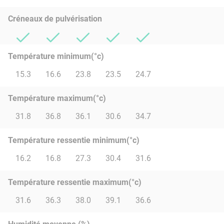
Créneaux de pulvérisation
Température minimum(°c)
15.3
16.6
23.8
23.5
24.7
Température maximum(°c)
31.8
36.8
36.1
30.6
34.7
Température ressentie minimum(°c)
16.2
16.8
27.3
30.4
31.6
Température ressentie maximum(°c)
31.6
36.3
38.0
39.1
36.6