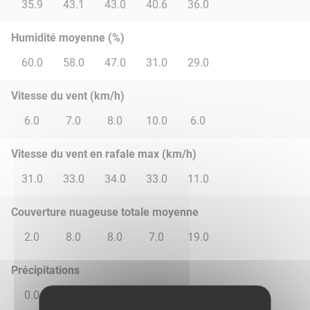
35.9
43.1
43.0
40.6
36.0
Humidité moyenne (%)
60.0
58.0
47.0
31.0
29.0
Vitesse du vent (km/h)
6.0
7.0
8.0
10.0
6.0
Vitesse du vent en rafale max (km/h)
31.0
33.0
34.0
33.0
11.0
Couverture nuageuse totale moyenne
2.0
8.0
8.0
7.0
19.0
Précipitations
0.0
0.41
0.1
0.02
0.0