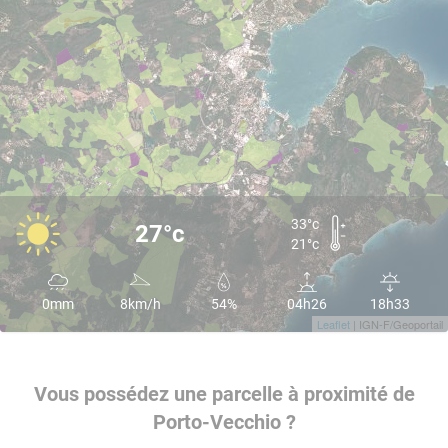
33°c
27°c
21°c
0mm
8km/h
54%
04h26
18h33
Leaflet
| IGN-F/Geoportail
Vous possédez une parcelle à proximité de
Porto-Vecchio ?