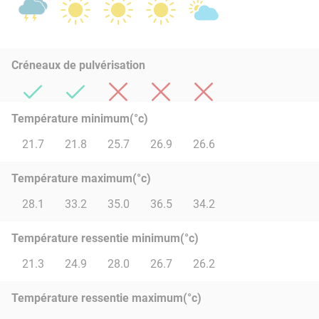
Créneaux de pulvérisation
Température minimum(°c)
21.7
21.8
25.7
26.9
26.6
Température maximum(°c)
28.1
33.2
35.0
36.5
34.2
Température ressentie minimum(°c)
21.3
24.9
28.0
26.7
26.2
Température ressentie maximum(°c)