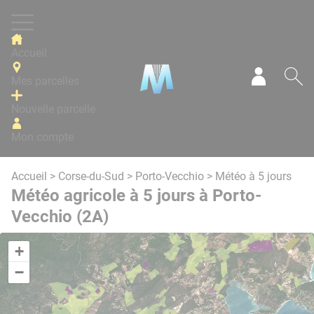
Panneau de gestion des cookies
Accueil
Mes parcelles
Mon com
Re
Nouvelle parcelle
Mon compte
Accueil
>
Corse-du-Sud
>
Porto-Vecchio
> Météo à 5 jours
Météo agricole à 5 jours à Porto-
Vecchio (2A)
+
−