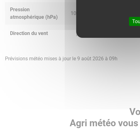
Pression
1014.0
1017.0
1022.0
1021.
atmosphérique (hPa)
Tou
Direction du vent
Prévisions météo mises à jour le 9 août 2026 à 09h
Vo
Agri météo vous 