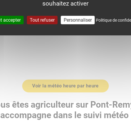
souhaitez activer
0
1019.0
t accepter
Tout refuser
Personnaliser
Politique de confide
Voir la météo heure par heure
us êtes agriculteur sur Pont-Rem
accompagne dans le suivi météo 