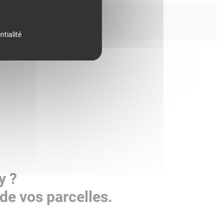
ntialité
y ?
de vos parcelles.