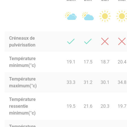
Créneaux de
pulvérisation
Température
19.1
17.5
18.7
20.4
minimum(°c)
Température
33.3
31.2
30.1
34.8
maximum(°c)
Température
ressentie
19.5
21.6
20.3
19.7
minimum(°c)
Température