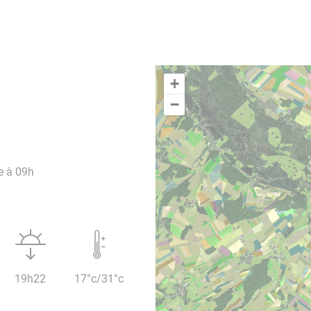
+
−
e à 09h
19h22
17°c/31°c