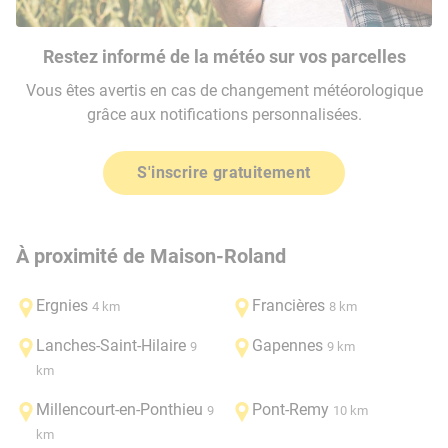
Restez informé de la météo sur vos parcelles
Vous êtes avertis en cas de changement météorologique
grâce aux notifications personnalisées.
S'inscrire gratuitement
À proximité de Maison-Roland
Ergnies
Francières
4 km
8 km
Lanches-Saint-Hilaire
Gapennes
9
9 km
km
Millencourt-en-Ponthieu
Pont-Remy
9
10 km
km