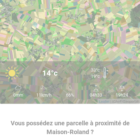
33°c
14°c
19°c
0mm
11km/h
66%
04h33
19h24
Leaflet
| IGN-F/Geoportail
Vous possédez une parcelle à proximité de
Maison-Roland ?