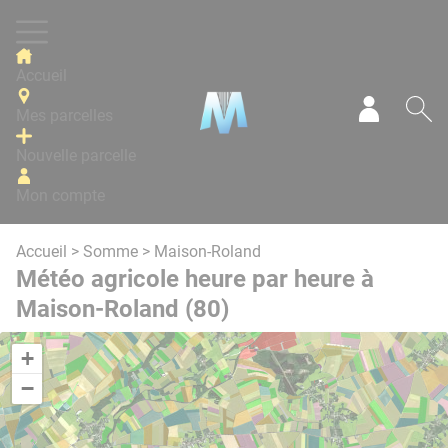
Panneau de gestion des cookies
Accueil
Mes parcelles
Mon com
Re
Nouvelle parcelle
Mon compte
Accueil
>
Somme
> Maison-Roland
Météo agricole heure par heure à
Maison-Roland (80)
+
−