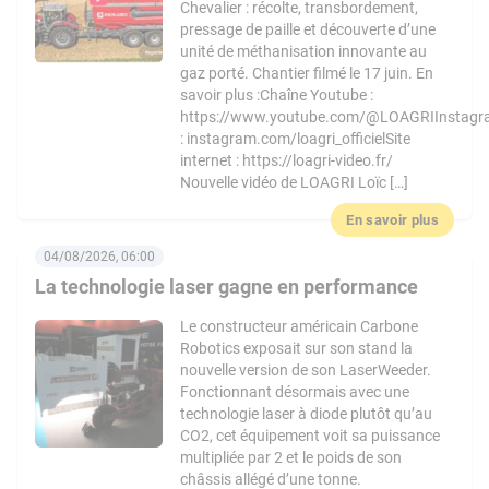
Chevalier : récolte, transbordement,
pressage de paille et découverte d’une
unité de méthanisation innovante au
gaz porté. Chantier filmé le 17 juin. En
savoir plus :Chaîne Youtube :
https://www.youtube.com/@LOAGRIInstag
: instagram.com/loagri_officielSite
internet : https://loagri-video.fr/
Nouvelle vidéo de LOAGRI Loïc […]
En savoir plus
04/08/2026, 06:00
La technologie laser gagne en performance
Le constructeur américain Carbone
Robotics exposait sur son stand la
nouvelle version de son LaserWeeder.
Fonctionnant désormais avec une
technologie laser à diode plutôt qu’au
CO2, cet équipement voit sa puissance
multipliée par 2 et le poids de son
châssis allégé d’une tonne.