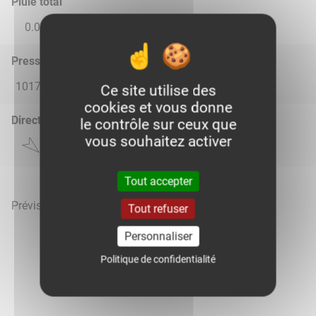
Pluie total
0.0
0.0
0.0
0.0
0.0
Pression atmosphérique (hPa)
1017.0
1015.0
1018.0
1018.0
1018.0
Ce site utilise des
cookies et vous donne
Direction du vent
le contrôle sur ceux que
vous souhaitez activer
Tout accepter
Prévisions météo mises à jour le 8 août 2026 à 19h
Tout refuser
Personnaliser
Politique de confidentialité
Voir la météo heure par heure