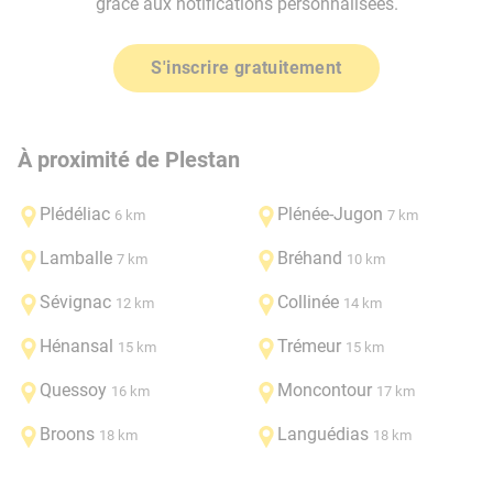
grâce aux notifications personnalisées.
S'inscrire gratuitement
À proximité de Plestan
Plédéliac
Plénée-Jugon
6 km
7 km
Lamballe
Bréhand
7 km
10 km
Sévignac
Collinée
12 km
14 km
Hénansal
Trémeur
15 km
15 km
Quessoy
Moncontour
16 km
17 km
Broons
Languédias
18 km
18 km