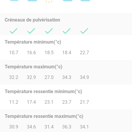
Créneaux de pulvérisation
Température minimum(°c)
10.7
16.6
18.5
18.4
22.7
Température maximum(°c)
32.2
32.9
27.0
34.3
34.9
Température ressentie minimum(°c)
11.2
17.4
23.1
23.7
21.7
Température ressentie maximum(°c)
30.9
34.6
31.4
36.3
34.1