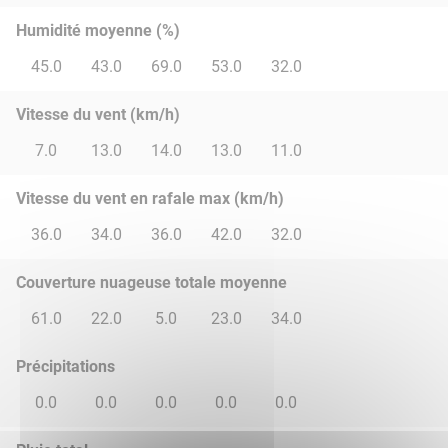
Humidité moyenne (%)
45.0
43.0
69.0
53.0
32.0
Vitesse du vent (km/h)
7.0
13.0
14.0
13.0
11.0
Vitesse du vent en rafale max (km/h)
36.0
34.0
36.0
42.0
32.0
Couverture nuageuse totale moyenne
61.0
22.0
5.0
23.0
34.0
Précipitations
0.0
0.0
0.0
0.0
0.0