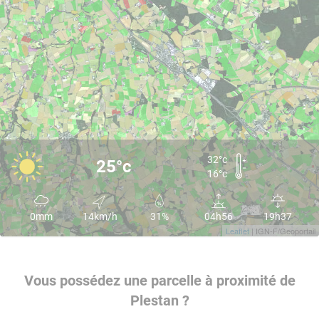
32°c
25°c
16°c
0mm
14km/h
31%
04h56
19h37
Leaflet
| IGN-F/Geoportail
Vous possédez une parcelle à proximité de
Plestan ?