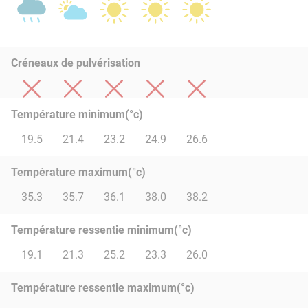
Créneaux de pulvérisation
Température minimum(°c)
19.5
21.4
23.2
24.9
26.6
Température maximum(°c)
35.3
35.7
36.1
38.0
38.2
Température ressentie minimum(°c)
19.1
21.3
25.2
23.3
26.0
Température ressentie maximum(°c)