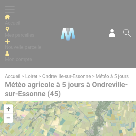
Panneau de gestion des cookies
Accueil
Mes parcelles
Mon com
Re
Nouvelle parcelle
Mon compte
Accueil
>
Loiret
>
Ondreville-sur-Essonne
> Météo à 5 jours
Météo agricole à 5 jours à Ondreville-
sur-Essonne (45)
+
−