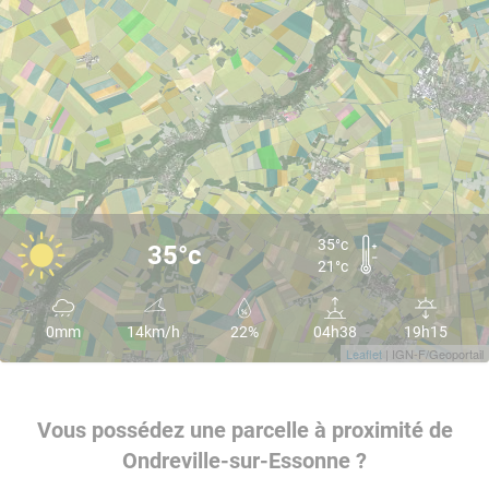
35°c
35°c
21°c
0mm
14km/h
22%
04h38
19h15
Leaflet
| IGN-F/Geoportail
Vous possédez une parcelle à proximité de
Ondreville-sur-Essonne ?