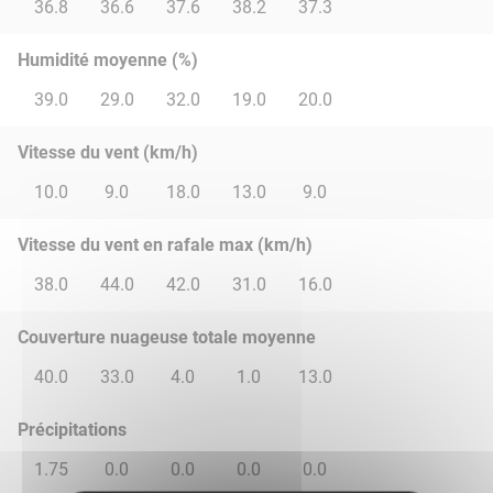
36.8
36.6
37.6
38.2
37.3
Humidité moyenne (%)
39.0
29.0
32.0
19.0
20.0
Vitesse du vent (km/h)
10.0
9.0
18.0
13.0
9.0
Vitesse du vent en rafale max (km/h)
38.0
44.0
42.0
31.0
16.0
Couverture nuageuse totale moyenne
40.0
33.0
4.0
1.0
13.0
Précipitations
1.75
0.0
0.0
0.0
0.0