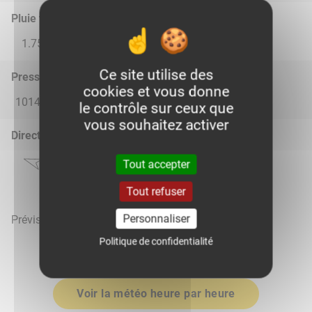
Pluie total
1.75
0.0
0.0
0.0
0.0
Ce site utilise des
Pression atmosphérique (hPa)
cookies et vous donne
1014.0
1016.0
1019.0
1019.0
1018.0
le contrôle sur ceux que
vous souhaitez activer
Direction du vent
Tout accepter
Tout refuser
Personnaliser
Prévisions météo mises à jour le 9 août 2026 à 16h
Politique de confidentialité
Voir la météo heure par heure