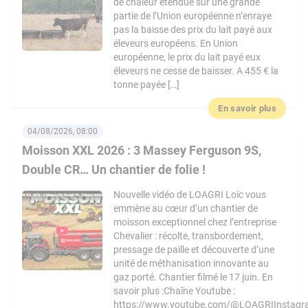
de chaleur étendue sur une grande
partie de l’Union européenne n’enraye
pas la baisse des prix du lait payé aux
éleveurs européens. En Union
européenne, le prix du lait payé eux
éleveurs ne cesse de baisser. A 455 € la
tonne payée […]
En savoir plus
04/08/2026, 08:00
Moisson XXL 2026 : 3 Massey Ferguson 9S,
Double CR… Un chantier de folie !
Nouvelle vidéo de LOAGRI Loïc vous
emmène au cœur d’un chantier de
moisson exceptionnel chez l’entreprise
Chevalier : récolte, transbordement,
pressage de paille et découverte d’une
unité de méthanisation innovante au
gaz porté. Chantier filmé le 17 juin. En
savoir plus :Chaîne Youtube :
https://www.youtube.com/@LOAGRIInstag