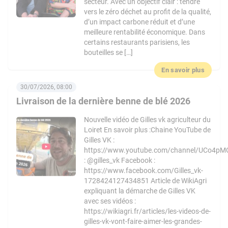
secteur. Avec un objectif clair : tendre
vers le zéro déchet au profit de la qualité,
d’un impact carbone réduit et d’une
meilleure rentabilité économique. Dans
certains restaurants parisiens, les
bouteilles se […]
En savoir plus
30/07/2026, 08:00
Livraison de la dernière benne de blé 2026
Nouvelle vidéo de Gilles vk agriculteur du
Loiret En savoir plus :Chaine YouTube de
Gilles VK :
https://www.youtube.com/channel/UCo4pM
: @gilles_vk Facebook :
https://www.facebook.com/Gilles_vk-
1728424127434851 Article de WikiAgri
expliquant la démarche de Gilles VK
avec ses vidéos :
https://wikiagri.fr/articles/les-videos-de-
gilles-vk-vont-faire-aimer-les-grandes-