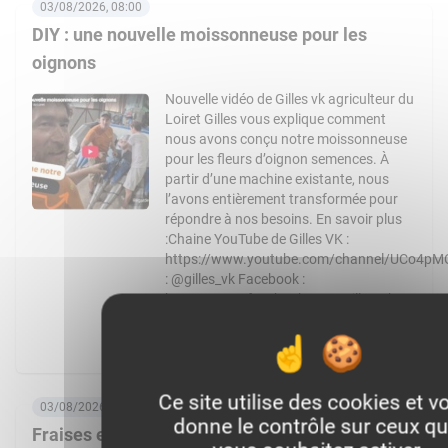
03/08/2026, 08:00
DIY : une nouvelle moissonneuse pour les
oignons
Nouvelle vidéo de Gilles vk agriculteur du
Loiret Gilles vous explique comment
nous avons conçu notre moissonneuse
pour les fleurs d’oignon semences. À
partir d’une machine existante, nous
l’avons entièrement transformée pour
répondre à nos besoins. En savoir plus
:Chaine YouTube de Gilles VK :
https://www.youtube.com/channel/UCo4pM
: @gilles_vk Facebook :
https://www.facebook.com/Gilles_vk-
1728424127434851 Article de WikiAgri
expliquant la […]
En savoir plus
Ce site utilise des cookies et v
03/08/2026, 06:00
donne le contrôle sur ceux q
Fraises et asperges pour créer de la valeur en