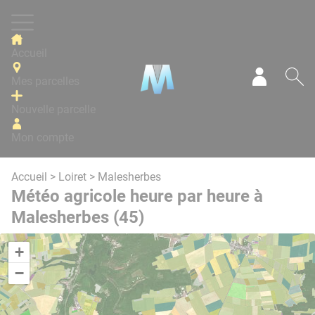
Panneau de gestion des cookies
Accueil
Mes parcelles
Mon com
Re
Nouvelle parcelle
Mon compte
Accueil
>
Loiret
> Malesherbes
Météo agricole heure par heure à
Malesherbes (45)
+
−