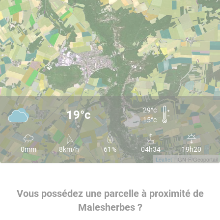
29°c
19°c
15°c
0mm
8km/h
61%
04h34
19h20
Leaflet
| IGN-F/Geoportail
Vous possédez une parcelle à proximité de
Malesherbes ?