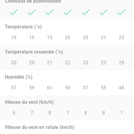
Créneaux de pulvérisation
Température (°c)
19
19
19
20
20
21
23
Température ressentie (°c)
20
20
21
22
23
23
25
Humidité (%)
57
59
61
59
57
55
48
Vitesse du vent (km/h)
6
7
8
7
8
8
7
Vitesse du vent en rafale (km/h)