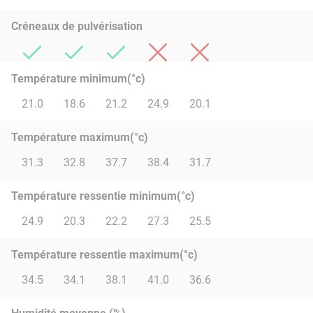
Créneaux de pulvérisation
Température minimum(°c)
21.0
18.6
21.2
24.9
20.1
Température maximum(°c)
31.3
32.8
37.7
38.4
31.7
Température ressentie minimum(°c)
24.9
20.3
22.2
27.3
25.5
Température ressentie maximum(°c)
34.5
34.1
38.1
41.0
36.6