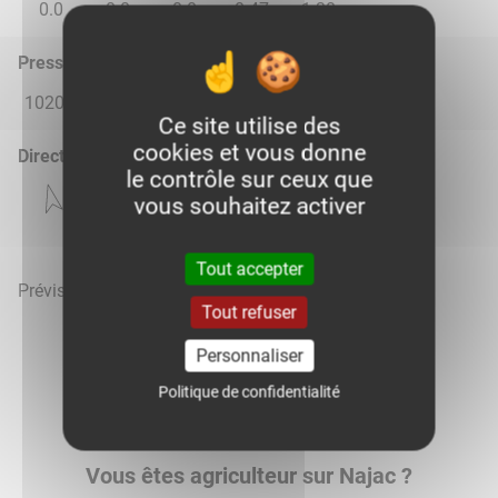
0.0
0.0
0.0
0.47
1.38
Pression atmosphérique (hPa)
1020.0
1018.0
1014.0
1012.0
1016.0
Ce site utilise des
cookies et vous donne
Direction du vent
le contrôle sur ceux que
vous souhaitez activer
Tout accepter
Prévisions météo mises à jour le 6 août 2026 à 21h
Tout refuser
Personnaliser
Politique de confidentialité
Voir la météo heure par heure
Vous êtes agriculteur sur Najac ?