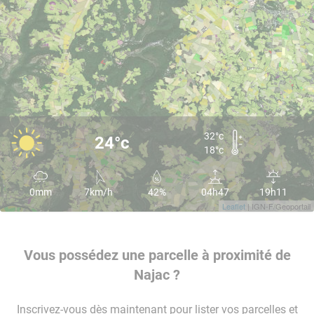
32°c
24°c
18°c
0mm
7km/h
42%
04h47
19h11
Leaflet
| IGN-F/Geoportail
Vous possédez une parcelle à proximité de
Najac ?
Inscrivez-vous dès maintenant pour lister vos parcelles et