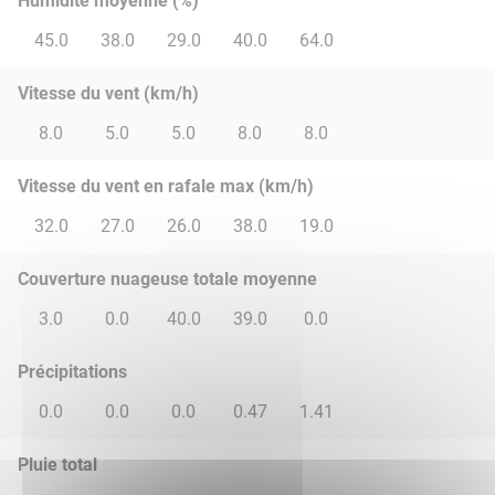
Humidité moyenne (%)
45.0
38.0
29.0
40.0
64.0
Vitesse du vent (km/h)
8.0
5.0
5.0
8.0
8.0
Vitesse du vent en rafale max (km/h)
32.0
27.0
26.0
38.0
19.0
Couverture nuageuse totale moyenne
3.0
0.0
40.0
39.0
0.0
Précipitations
0.0
0.0
0.0
0.47
1.41
Pluie total