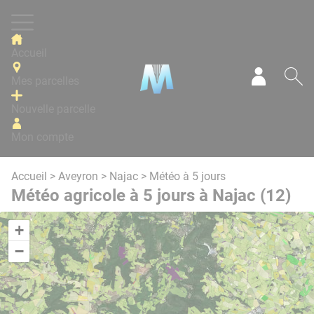
Panneau de gestion des cookies
Accueil
Mes parcelles
Mon com
Re
Nouvelle parcelle
Mon compte
Accueil
>
Aveyron
>
Najac
> Météo à 5 jours
Météo agricole à 5 jours à Najac (12)
+
−