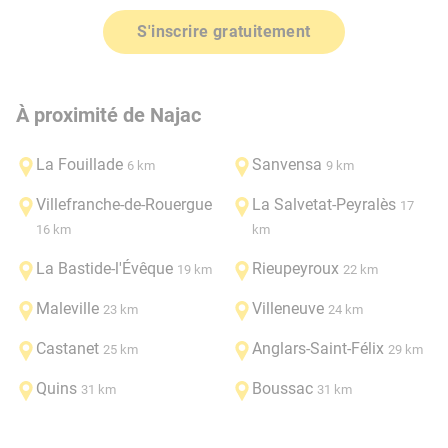
S'inscrire gratuitement
À proximité de Najac
La Fouillade
Sanvensa
6 km
9 km
Villefranche-de-Rouergue
La Salvetat-Peyralès
17
16 km
km
La Bastide-l'Évêque
Rieupeyroux
19 km
22 km
Maleville
Villeneuve
23 km
24 km
Castanet
Anglars-Saint-Félix
25 km
29 km
Quins
Boussac
31 km
31 km