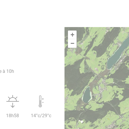
+
−
e à 10h
18h58
14°c/29°c