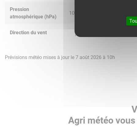
Pression
1020.0
1018.0
1017.0
1019.
atmosphérique (hPa)
Tou
Direction du vent
Prévisions météo mises à jour le 7 août 2026 à 10h
V
Agri météo vous 