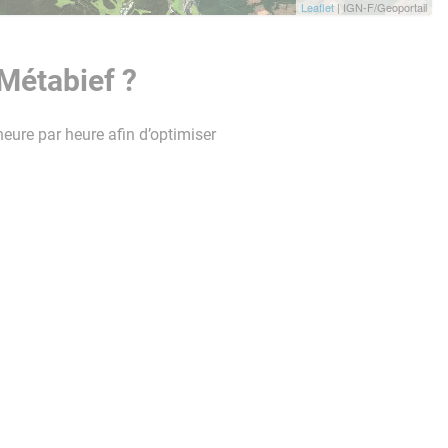
Leaflet
| IGN-F/Geoportail
Métabief ?
heure par heure afin d’optimiser