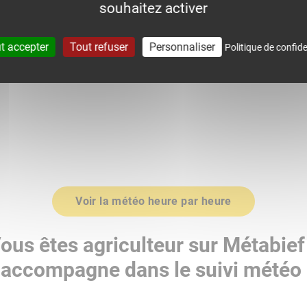
souhaitez activer
0
1019.0
t accepter
Tout refuser
Personnaliser
Politique de confide
Voir la météo heure par heure
ous êtes agriculteur sur Métabief
accompagne dans le suivi météo 