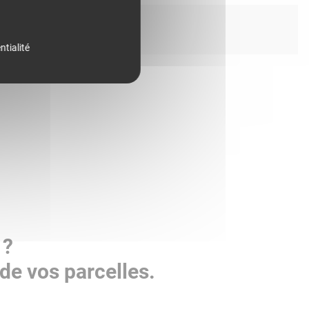
ntialité
 ?
de vos parcelles.