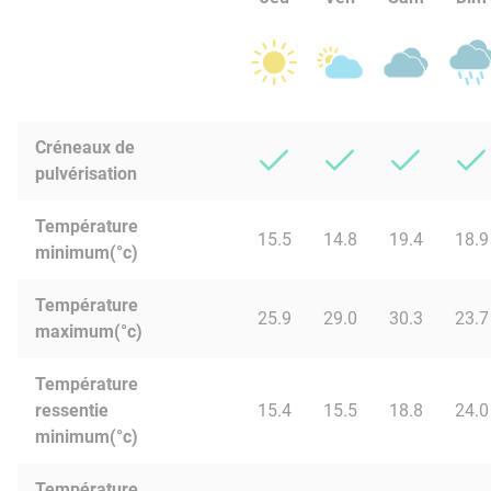
Créneaux de
pulvérisation
Température
15.5
14.8
19.4
18.9
minimum(°c)
Température
25.9
29.0
30.3
23.7
maximum(°c)
Température
ressentie
15.4
15.5
18.8
24.0
minimum(°c)
Température