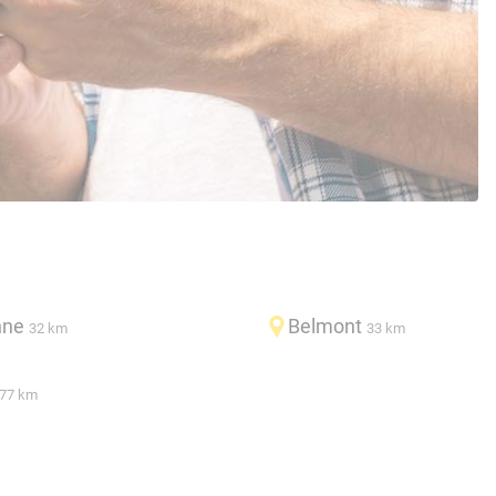
nne
Belmont
32 km
33 km
77 km