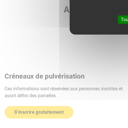
Agri météo vous 
Tou
Créneaux de pulvérisation
Ces informations sont réservées aux personnes inscrites et
ayant défini des parcelles.
S'inscrire gratuitement