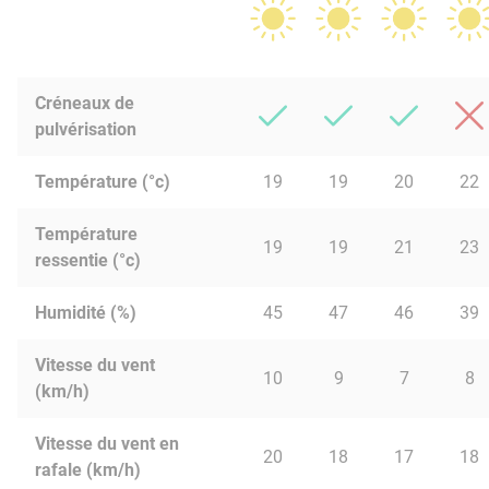
Créneaux de
pulvérisation
Température (°c)
19
19
20
22
Température
19
19
21
23
ressentie (°c)
Humidité (%)
45
47
46
39
Vitesse du vent
10
9
7
8
(km/h)
Vitesse du vent en
20
18
17
18
rafale (km/h)