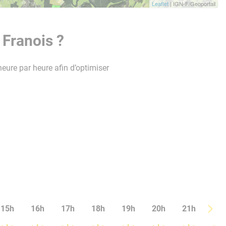
Leaflet
| IGN-F/Geoportail
 Franois ?
heure par heure afin d’optimiser
15h
16h
17h
18h
19h
20h
21h
22h