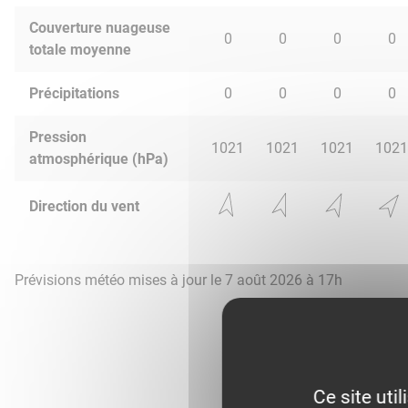
Couverture nuageuse
0
0
0
0
totale moyenne
Précipitations
0
0
0
0
Pression
1021
1021
1021
1021
atmosphérique (hPa)
Direction du vent
Prévisions météo mises à jour le 7 août 2026 à 17h
Ce site uti