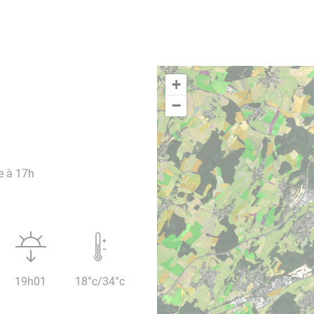
+
−
e à 17h
19h01
18°c/34°c