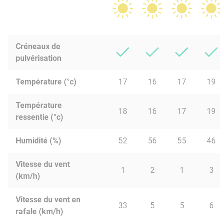
Créneaux de
pulvérisation
Température (°c)
17
16
17
19
Température
18
16
17
19
ressentie (°c)
Humidité (%)
52
56
55
46
Vitesse du vent
1
2
1
3
(km/h)
Vitesse du vent en
33
5
5
6
rafale (km/h)