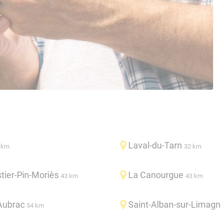
Laval-du-Tarn
 km
32 km
tier-Pin-Moriès
La Canourgue
43 km
43 km
Aubrac
Saint-Alban-sur-Limagn
54 km