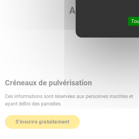
Agri météo vous 
Tou
Créneaux de pulvérisation
Ces informations sont réservées aux personnes inscrites et
ayant défini des parcelles.
S'inscrire gratuitement