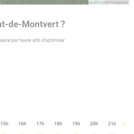
Leaflet
| IGN-F/Geoportail
nt-de-Montvert ?
heure par heure afin d’optimiser
15h
16h
17h
18h
19h
20h
21h
22h