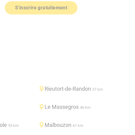
S'inscrire gratuitement
Rieutort-de-Randon
37 km
Le Massegros
46 km
ole
Malbouzon
55 km
61 km