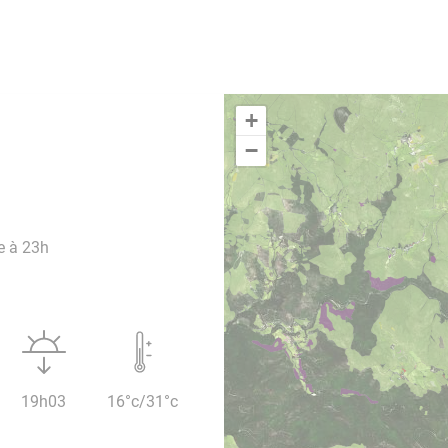
+
−
e à 23h
19h03
16°c/31°c