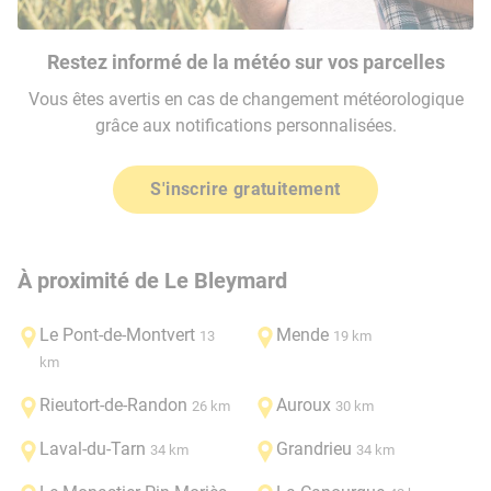
Restez informé de la météo sur vos parcelles
Vous êtes avertis en cas de changement météorologique
grâce aux notifications personnalisées.
S'inscrire gratuitement
À proximité de Le Bleymard
Le Pont-de-Montvert
Mende
13
19 km
km
Rieutort-de-Randon
Auroux
26 km
30 km
Laval-du-Tarn
Grandrieu
34 km
34 km