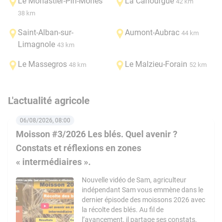
Le Monastier-Pin-Moriès
La Canourgue
42 km
38 km
Saint-Alban-sur-
Aumont-Aubrac
44 km
Limagnole
43 km
Le Massegros
Le Malzieu-Forain
48 km
52 km
L'actualité agricole
06/08/2026, 08:00
Moisson #3/2026 Les blés. Quel avenir ?
Constats et réflexions en zones
« intermédiaires ».
Nouvelle vidéo de Sam, agriculteur
indépendant Sam vous emmène dans le
dernier épisode des moissons 2026 avec
la récolte des blés. Au fil de
l’avancement, il partage ses constats,