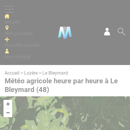
Panneau de gestion des cookies
Accueil
Mes parcelles
Mon com
Re
Nouvelle parcelle
Mon compte
Accueil
>
Lozère
> Le Bleymard
Météo agricole heure par heure à Le
Bleymard (48)
+
−