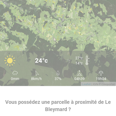
27°c
24°c
14°c
0mm
8km/h
37%
04h39
19h04
Leaflet
| IGN-F/Geoportail
Vous possédez une parcelle à proximité de Le
Bleymard ?