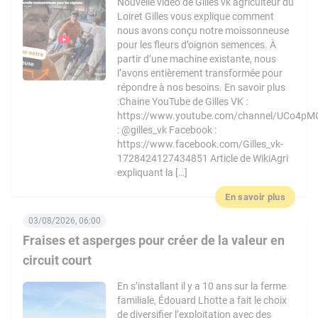
Nouvelle vidéo de Gilles vk agriculteur du
Loiret Gilles vous explique comment
nous avons conçu notre moissonneuse
pour les fleurs d’oignon semences. À
partir d’une machine existante, nous
l’avons entièrement transformée pour
répondre à nos besoins. En savoir plus
:Chaine YouTube de Gilles VK :
https://www.youtube.com/channel/UCo4pM
: @gilles_vk Facebook :
https://www.facebook.com/Gilles_vk-
1728424127434851 Article de WikiAgri
expliquant la […]
En savoir plus
03/08/2026, 06:00
Fraises et asperges pour créer de la valeur en
circuit court
En s’installant il y a 10 ans sur la ferme
familiale, Édouard Lhotte a fait le choix
de diversifier l’exploitation avec des