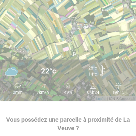
28°c
22°c
14°c
0mm
7km/h
49%
04h24
19h15
Leaflet
| IGN-F/Geoportail
Vous possédez une parcelle à proximité de La
Veuve ?