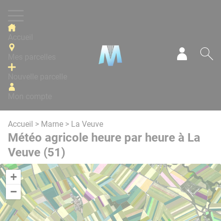
Panneau de gestion des cookies
Accueil
Mes parcelles
Mon com
Re
Nouvelle parcelle
Mon compte
Accueil
>
Marne
> La Veuve
Météo agricole heure par heure à La
Veuve (51)
+
−