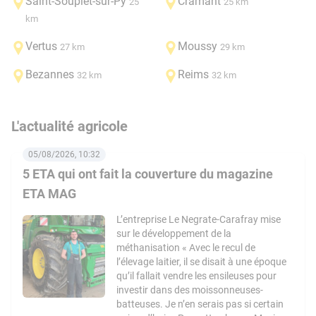
Saint-Souplet-sur-Py
Cramant
25
25 km
km
Vertus
Moussy
27 km
29 km
Bezannes
Reims
32 km
32 km
L'actualité agricole
05/08/2026, 10:32
5 ETA qui ont fait la couverture du magazine
ETA MAG
L’entreprise Le Negrate-Carafray mise
sur le développement de la
méthanisation « Avec le recul de
l’élevage laitier, il se disait à une époque
qu’il fallait vendre les ensileuses pour
investir dans des moissonneuses-
batteuses. Je n’en serais pas si certain