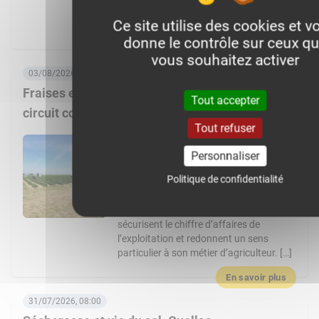
1728424127434851 Article de WikiAgri
Ce site utilise des cookies et v
expliquant la […]
donne le contrôle sur ceux q
En savoir plus
vous souhaitez activer
03/08/2026, 06:00
Fraises et asperges pour créer de la valeur en
Tout accepter
circuit court
Tout refuser
En s’installant il y a 10 ans sur la ferme
familiale, Édouard Lhotte a fait le choix
Personnaliser
de diversifier l’exploitation avec des
Politique de confidentialité
cultures à haute valeur ajoutée, et une
stratégie de distribution ultra-locale. Les
fraises et les asperges de Noyon
sécurisent le chiffre d’affaires de
l’exploitation et redonnent un sens
particulier à son métier d’agriculteur. […]
En savoir plus
31/07/2026, 08:00