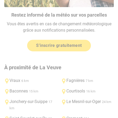
Restez informé de la météo sur vos parcelles
Vous êtes avertis en cas de changement météorologique
grâce aux notifications personnalisées.
S'inscrire gratuitement
À proximité de La Veuve
Vraux
Fagnières
6 km
7 km
Baconnes
Courtisols
15 km
16 km
Jonchery-sur-Suippe
Le Mesnil-sur-Oger
17
24 km
km