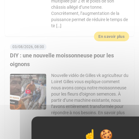
multipliée par 2 et le poids de son
châssis allégé d’une tonne.
Concrètement, l’augmentation de la
puissance permet de réduire le temps de
tir […]
En savoir plus
03/08/2026, 08:00
DIY : une nouvelle moissonneuse pour les
oignons
Nouvelle vidéo de Gilles vk agriculteur du
Loiret Gilles vous explique comment
nous avons conçu notre moissonneuse
pour les fleurs d’oignon semences. À
partir d’une machine existante, nous
l’avons entièrement transformée pour
répondre à nos besoins. En savoir plus
:Chaine YouTube de Gilles VK :
https://www.youtube.com/channel/UCo4pM
: @gilles_vk Facebook :
https://www.facebook.com/Gilles_vk-