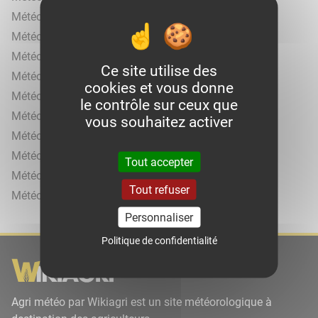
Météo agricole à Fagnières
Météo agricole à Jonchery-sur-Suippe
Météo agricole à La Caure
Ce site utilise des
Météo agricole à La Veuve
cookies et vous donne
Météo agricole à Le Mesnil-sur-Oger
le contrôle sur ceux que
Météo agricole à Moussy
vous souhaitez activer
Météo agricole à Reims
Météo agricole à Saint-Souplet-sur-Py
Tout accepter
Météo agricole à Vertus
Tout refuser
Météo agricole à Vraux
Personnaliser
Politique de confidentialité
Agri météo par Wikiagri est un site météorologique à