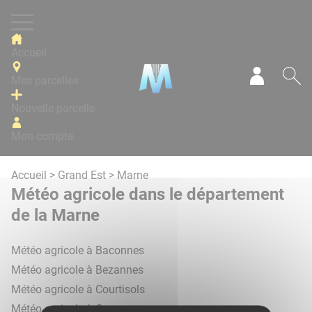
Panneau de gestion des cookies
Accueil
Mes parcelles
Mon com
Re
Nouvelle parcelle
Mon compte
Accueil
>
Grand Est
> Marne
Météo agricole dans le département
de la Marne
Météo agricole à Baconnes
Météo agricole à Bezannes
Météo agricole à Courtisols
Météo agricole à Cramant