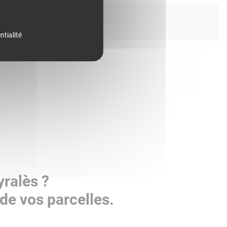
ntialité
yralès ?
de vos parcelles.