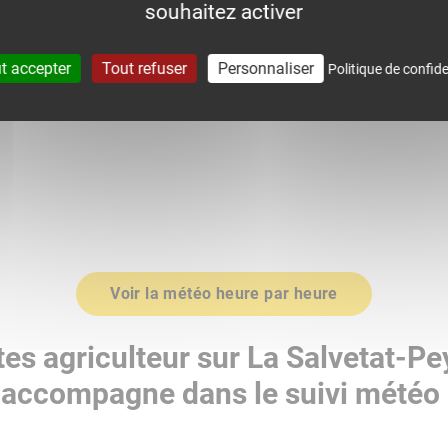
souhaitez activer
0
1018.0
t accepter
Tout refuser
Personnaliser
Politique de confide
Voir la météo heure par heure
es agriculteur sur La Salvetat-Pe
accompagne dans le suivi météo 