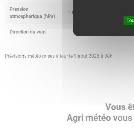
Pression
1015.0
1016.0
1016.0
1017.
atmosphérique (hPa)
Tou
Direction du vent
Prévisions météo mises à jour le 9 août 2026 à 08h
Vous êt
Agri météo vous 