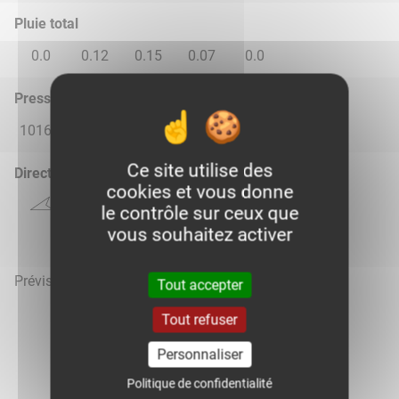
Pluie total
0.0
0.12
0.15
0.07
0.0
Pression atmosphérique (hPa)
1016.0
1015.0
1015.0
1016.0
1016.0
Ce site utilise des
Direction du vent
cookies et vous donne
le contrôle sur ceux que
vous souhaitez activer
Prévisions météo mises à jour le 8 août 2026 à 18h
Tout accepter
Tout refuser
Personnaliser
Voir la météo heure par heure
Politique de confidentialité