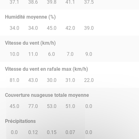
37.1
38.6
39.8
41.1
37.5
Humidité moyenne (%)
34.0
34.0
45.0
42.0
39.0
Vitesse du vent (km/h)
10.0
11.0
6.0
7.0
9.0
Vitesse du vent en rafale max (km/h)
81.0
43.0
30.0
31.0
22.0
Couverture nuageuse totale moyenne
45.0
77.0
53.0
51.0
0.0
Précipitations
0.0
0.12
0.15
0.07
0.0