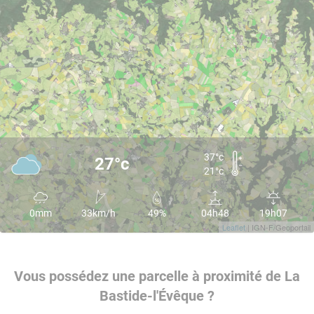
37°c
27°c
21°c
0mm
33km/h
49%
04h48
19h07
Leaflet
| IGN-F/Geoportail
Vous possédez une parcelle à proximité de La
Bastide-l'Évêque ?