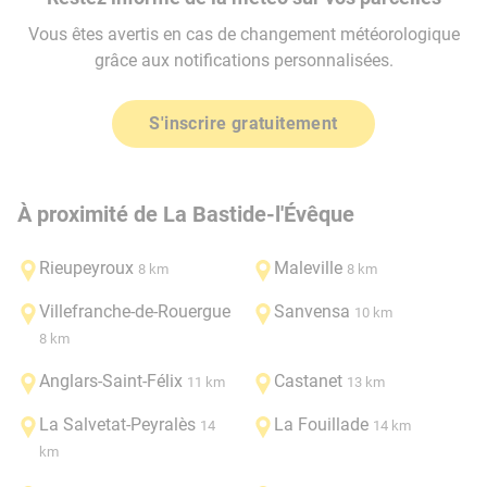
Vous êtes avertis en cas de changement météorologique
grâce aux notifications personnalisées.
S'inscrire gratuitement
À proximité de La Bastide-l'Évêque
Rieupeyroux
Maleville
8 km
8 km
Villefranche-de-Rouergue
Sanvensa
10 km
8 km
Anglars-Saint-Félix
Castanet
11 km
13 km
La Salvetat-Peyralès
La Fouillade
14
14 km
km