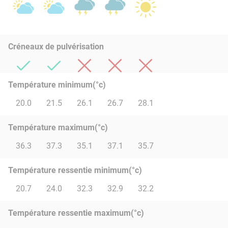
Créneaux de pulvérisation
Température minimum(°c)
20.0
21.5
26.1
26.7
28.1
Température maximum(°c)
36.3
37.3
35.1
37.1
35.7
Température ressentie minimum(°c)
20.7
24.0
32.3
32.9
32.2
Température ressentie maximum(°c)