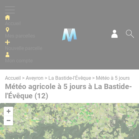
Panneau de gestion des cookies
Accueil
Mes parcelles
Mon com
Re
Nouvelle parcelle
Mon compte
Accueil
>
Aveyron
>
La Bastide-l'Évêque
> Météo à 5 jours
Météo agricole à 5 jours à La Bastide-
l'Évêque (12)
+
−