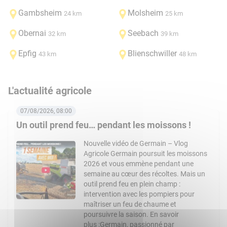
Gambsheim
Molsheim
24 km
25 km
Obernai
Seebach
32 km
39 km
Epfig
Blienschwiller
43 km
48 km
L'actualité agricole
07/08/2026, 08:00
Un outil prend feu… pendant les moissons !
Nouvelle vidéo de Germain – Vlog
Agricole Germain poursuit les moissons
2026 et vous emmène pendant une
semaine au cœur des récoltes. Mais un
outil prend feu en plein champ :
intervention avec les pompiers pour
maîtriser un feu de chaume et
poursuivre la saison. En savoir
plus :Germain, passionné par