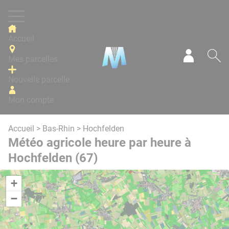
Panneau de gestion des cookies
Accueil
Mes parcelles
Mon com
Re
Nouvelle parcelle
Mon compte
Accueil
>
Bas-Rhin
> Hochfelden
Météo agricole heure par heure à
Hochfelden (67)
+
−