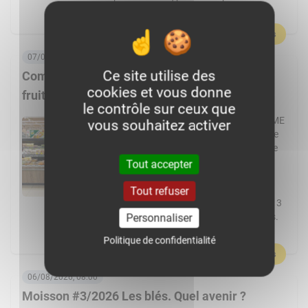
l’agriculture et par le machinisme, […]
En savoir plus
07/08/2026, 06:00
Ce site utilise des
Comment Frais Émincés dynamise le rayon
cookies et vous donne
fruits et légumes ?
le contrôle sur ceux que
Spécialiste de la fraîche découpe, la PME
vous souhaitez activer
de Pontchâteau affiche une croissance
à deux chiffres. Elle transforme plus de
cent fruits et légumes différents et
Tout accepter
réalise 80 % de ses ventes en GMS.
L’usine Frais Émincés de Pontchâteau
Tout refuser
(44) pourrait cette année dépasser les 3
000 t de fruits et légumes transformés.
Personnaliser
Un volume réalisé […]
Politique de confidentialité
En savoir plus
06/08/2026, 08:00
Moisson #3/2026 Les blés. Quel avenir ?