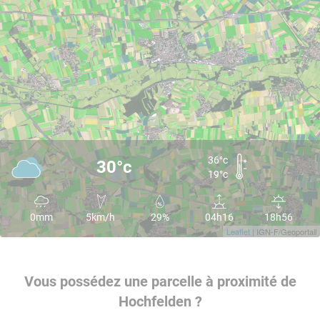
36°c
30°c
19°c
0mm
5km/h
29%
04h16
18h56
Leaflet
| IGN-F/Geoportail
Vous possédez une parcelle à proximité de
Hochfelden ?