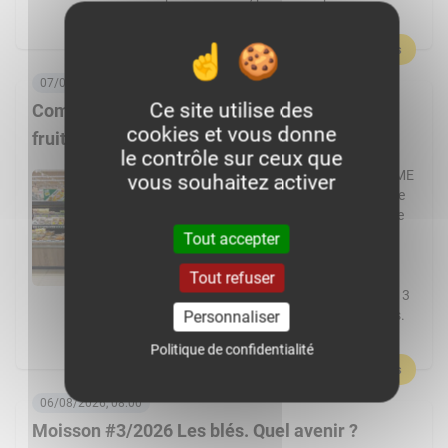
l’agriculture et par le machinisme, […]
En savoir plus
07/08/2026, 06:00
Ce site utilise des
Comment Frais Émincés dynamise le rayon
cookies et vous donne
fruits et légumes ?
le contrôle sur ceux que
Spécialiste de la fraîche découpe, la PME
vous souhaitez activer
de Pontchâteau affiche une croissance
à deux chiffres. Elle transforme plus de
cent fruits et légumes différents et
Tout accepter
réalise 80 % de ses ventes en GMS.
L’usine Frais Émincés de Pontchâteau
Tout refuser
(44) pourrait cette année dépasser les 3
000 t de fruits et légumes transformés.
Personnaliser
Un volume réalisé […]
Politique de confidentialité
En savoir plus
06/08/2026, 08:00
Moisson #3/2026 Les blés. Quel avenir ?