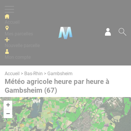
Panneau de gestion des cookies
Accueil
Mes parcelles
Mon com
Re
Nouvelle parcelle
Mon compte
Accueil
>
Bas-Rhin
> Gambsheim
Météo agricole heure par heure à
Gambsheim (67)
+
−