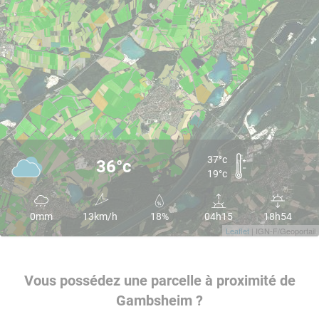
37°c
36°c
19°c
0mm
13km/h
18%
04h15
18h54
Leaflet
| IGN-F/Geoportail
Vous possédez une parcelle à proximité de
Gambsheim ?