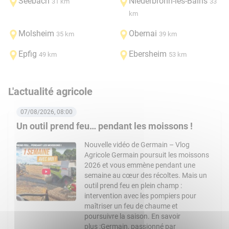
Seebach
Niederbronn-les-Bains
31 km
33
km
Molsheim
Obernai
35 km
39 km
Epfig
Ebersheim
49 km
53 km
L'actualité agricole
07/08/2026, 08:00
Un outil prend feu… pendant les moissons !
Nouvelle vidéo de Germain – Vlog
Agricole Germain poursuit les moissons
2026 et vous emmène pendant une
semaine au cœur des récoltes. Mais un
outil prend feu en plein champ :
intervention avec les pompiers pour
maîtriser un feu de chaume et
poursuivre la saison. En savoir
plus :Germain, passionné par