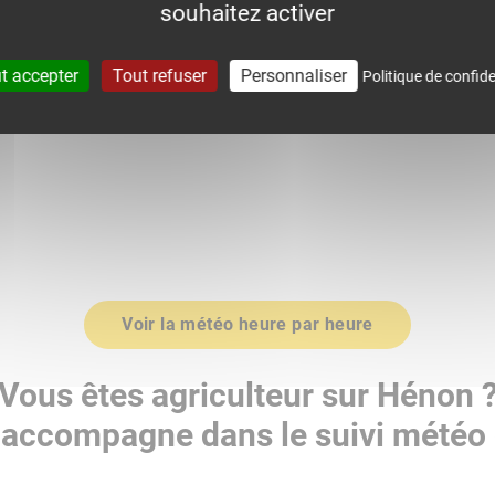
souhaitez activer
0
1019.0
t accepter
Tout refuser
Personnaliser
Politique de confide
Voir la météo heure par heure
Vous êtes agriculteur sur Hénon 
accompagne dans le suivi météo 