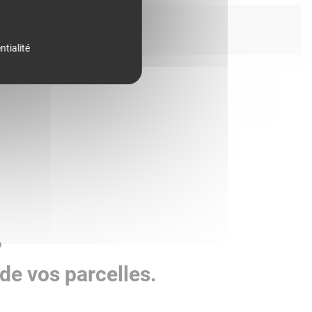
ntialité
?
de vos parcelles.