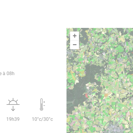
+
−
e à 08h
19h39
10°c/30°c