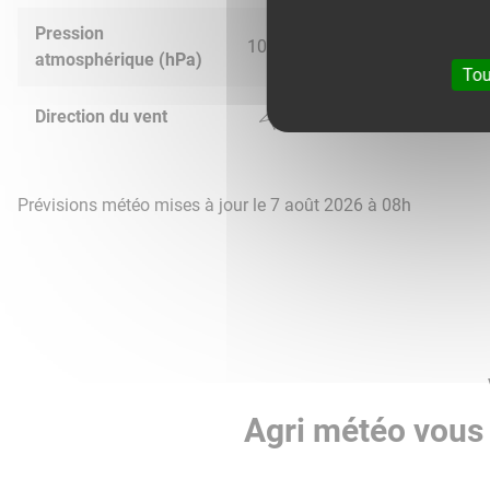
Pression
1024.0
1017.0
1015.0
1019.
atmosphérique (hPa)
Tou
Direction du vent
Prévisions météo mises à jour le 7 août 2026 à 08h
Agri météo vous 