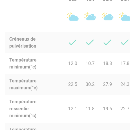
Créneaux de
pulvérisation
Température
12.0
10.7
18.8
17.8
minimum(°c)
Température
22.5
30.2
27.9
24.3
maximum(°c)
Température
ressentie
12.1
11.8
19.6
22.7
minimum(°c)
Température