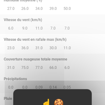
Humidité moyenne (%)
27.0
26.0
34.0
39.0
50.0
Vitesse du vent (km/h)
6.0
9.0
11.0
7.0
7.0
Vitesse du vent en rafale max (km/h)
23.0
36.0
31.0
30.0
11.0
Couverture nuageuse totale moyenne
31.0
75.0
77.0
66.0
6.0
Précipitations
0.0
0.0
0.09
0.14
0.05
Pluie total