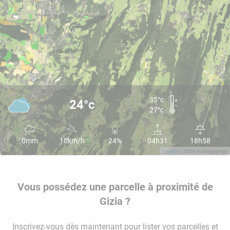
35°c
24°c
27°c
0mm
10km/h
24%
04h31
18h58
Leaflet
| IGN-F/Geoportail
Vous possédez une parcelle à proximité de
Gizia ?
Inscrivez-vous dès maintenant pour lister vos parcelles et