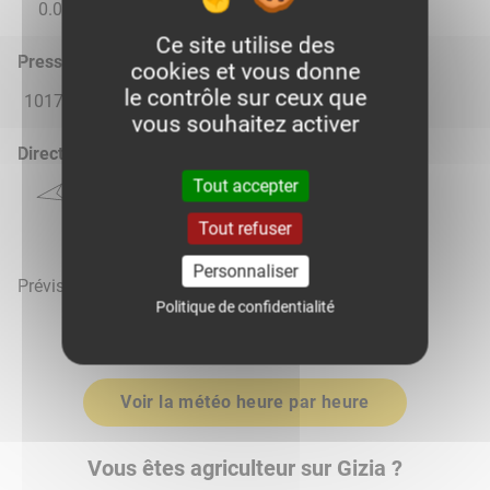
0.0
0.0
0.09
0.14
0.0
Ce site utilise des
Pression atmosphérique (hPa)
cookies et vous donne
le contrôle sur ceux que
1017.0
1015.0
1015.0
1016.0
1017.0
vous souhaitez activer
Direction du vent
Tout accepter
Tout refuser
Personnaliser
Prévisions météo mises à jour le 9 août 2026 à 03h
Politique de confidentialité
Voir la météo heure par heure
Vous êtes agriculteur sur Gizia ?