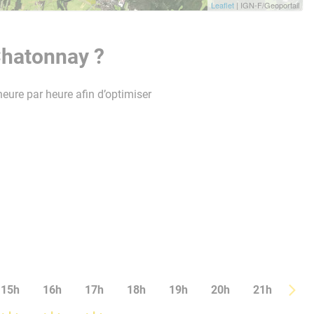
Leaflet
| IGN-F/Geoportail
Chatonnay ?
heure par heure afin d’optimiser
15h
16h
17h
18h
19h
20h
21h
22h