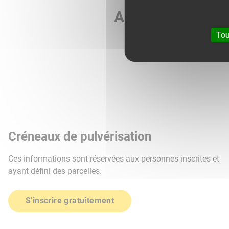
Agri météo vous 
Tou
Créneaux de pulvérisation
Ces informations sont réservées aux personnes inscrites et
ayant défini des parcelles.
S'inscrire gratuitement