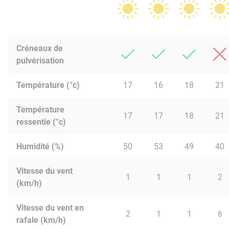
Créneaux de
pulvérisation
Température (°c)
17
16
18
21
Température
17
17
18
21
ressentie (°c)
Humidité (%)
50
53
49
40
Vitesse du vent
1
1
1
2
(km/h)
Vitesse du vent en
2
1
1
6
rafale (km/h)