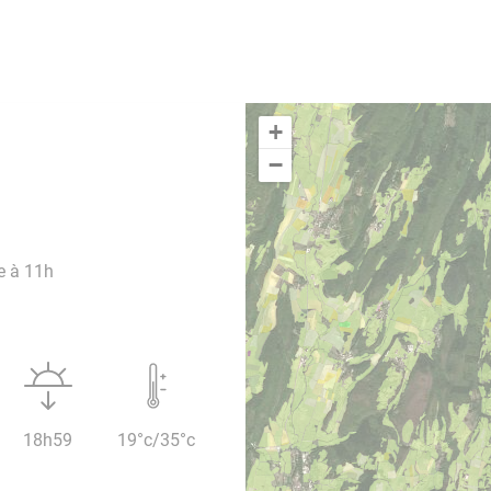
+
−
e à 11h
18h59
19°c/35°c