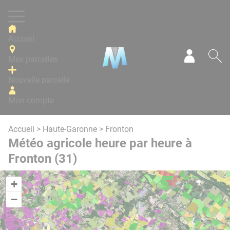
Panneau de gestion des cookies
Accueil
Mes parcelles
Mon com
Re
Nouvelle parcelle
Mon compte
Accueil
>
Haute-Garonne
> Fronton
Météo agricole heure par heure à
Fronton (31)
+
−