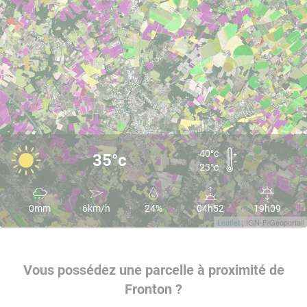
40°c
35°c
23°c
0mm
6km/h
24%
04h52
19h09
Leaflet
| IGN-F/Geoportail
Vous possédez une parcelle à proximité de
Fronton ?