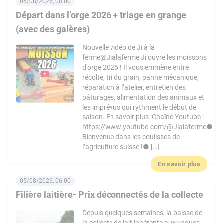
05/08/2026, 08:00
Départ dans l’orge 2026 + triage en grange
(avec des galères)
Nouvelle vidéo de Ji à la
ferme@Jialaferme Ji ouvre les moissons
d’orge 2026 ! Il vous emmène entre
récolte, tri du grain, panne mécanique,
réparation à l’atelier, entretien des
pâturages, alimentation des animaux et
les imprévus qui rythment le début de
saison. En savoir plus :Chaîne Youtube :
https://www.youtube.com/@Jialaferme●
Bienvenue dans les coulisses de
l’agriculture suisse !● […]
En savoir plus
05/08/2026, 06:00
Filière laitière- Prix déconnectés de la collecte
Depuis quelques semaines, la baisse de
la collecte de lait inhérente aux vagues