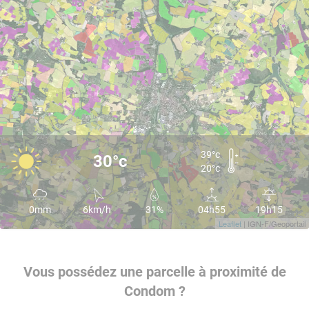
39°c
30°c
20°c
0mm
6km/h
31%
04h55
19h15
Leaflet
| IGN-F/Geoportail
Vous possédez une parcelle à proximité de
Condom ?