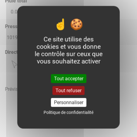
Pluie total
0.0
0.0
0.88
0.0
0.0
Pression atmosphérique (hPa)
1019.0
1014.0
1014.0
1016.0
1014.0
Ce site utilise des
cookies et vous donne
Direction du vent
le contrôle sur ceux que
vous souhaitez activer
Tout accepter
Prévisions météo mises à jour le 7 août 2026 à 12h
Tout refuser
Personnaliser
Politique de confidentialité
Voir la météo heure par heure