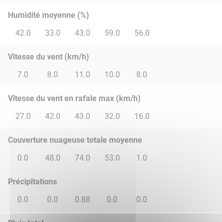
Humidité moyenne (%)
42.0
33.0
43.0
59.0
56.0
Vitesse du vent (km/h)
7.0
8.0
11.0
10.0
8.0
Vitesse du vent en rafale max (km/h)
27.0
42.0
43.0
32.0
16.0
Couverture nuageuse totale moyenne
0.0
48.0
74.0
53.0
1.0
Précipitations
0.0
0.0
0.88
0.0
0.0