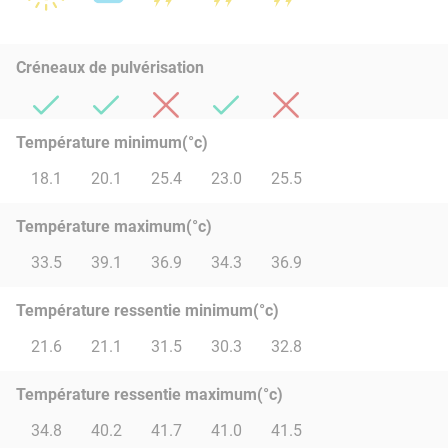
Créneaux de pulvérisation
Température minimum(°c)
18.1
20.1
25.4
23.0
25.5
Température maximum(°c)
33.5
39.1
36.9
34.3
36.9
Température ressentie minimum(°c)
21.6
21.1
31.5
30.3
32.8
Température ressentie maximum(°c)
34.8
40.2
41.7
41.0
41.5