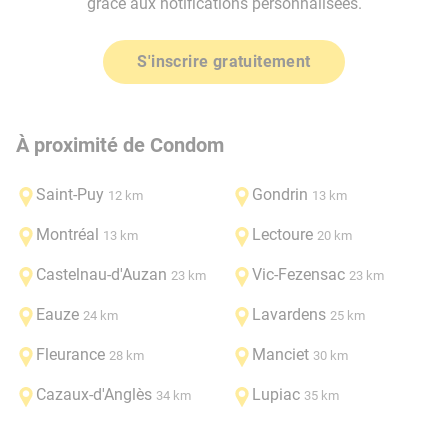
grâce aux notifications personnalisées.
S'inscrire gratuitement
À proximité de Condom
Saint-Puy
Gondrin
12 km
13 km
Montréal
Lectoure
13 km
20 km
Castelnau-d'Auzan
Vic-Fezensac
23 km
23 km
Eauze
Lavardens
24 km
25 km
Fleurance
Manciet
28 km
30 km
Cazaux-d'Anglès
Lupiac
34 km
35 km