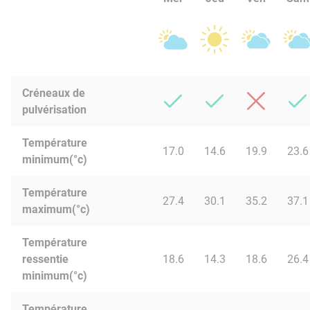
Créneaux de
pulvérisation
Température
17.0
14.6
19.9
23.6
minimum(°c)
Température
27.4
30.1
35.2
37.1
maximum(°c)
Température
ressentie
18.6
14.3
18.6
26.4
minimum(°c)
Température