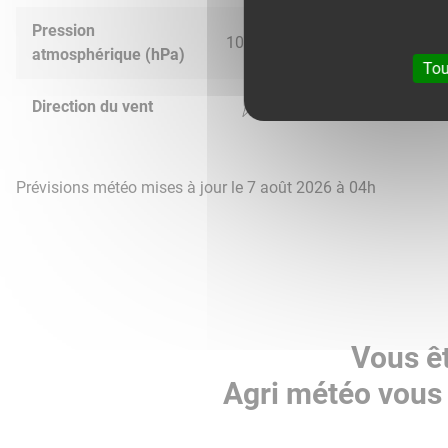
Pression
1023.0
1021.0
1014.0
1012.
atmosphérique (hPa)
Tou
Direction du vent
Prévisions météo mises à jour le 7 août 2026 à 04h
Vous ê
Agri météo vous 