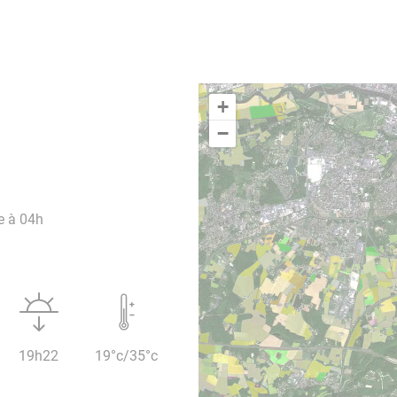
+
−
e à 04h
19h22
19°c/35°c