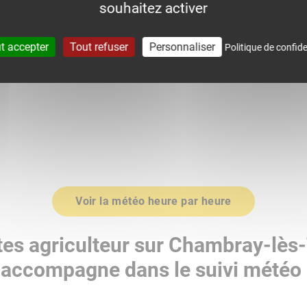
souhaitez activer
0
1015.0
t accepter
Tout refuser
Personnaliser
Politique de confide
Voir la météo heure par heure
tes agriculteur sur Chambray-lès-
accompagne dans le suivi météo 