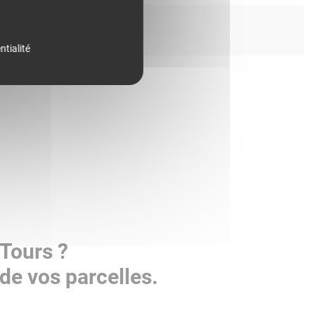
ntialité
Tours ?
de vos parcelles.